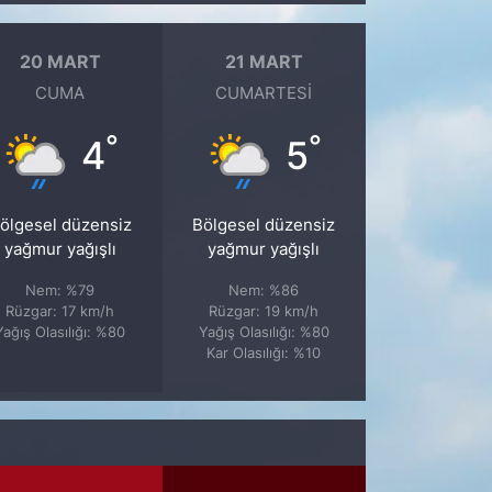
20 MART
21 MART
CUMA
CUMARTESI
°
°
4
5
ölgesel düzensiz
Bölgesel düzensiz
yağmur yağışlı
yağmur yağışlı
Nem: %79
Nem: %86
Rüzgar: 17 km/h
Rüzgar: 19 km/h
Yağış Olasılığı: %80
Yağış Olasılığı: %80
Kar Olasılığı: %10