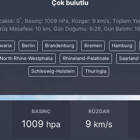
Çok bulutlu
°
aklık: 0
, Basınç: 1009 hPa, Rüzgar: 9 km/s, Toplam Yağı
rüş Mesafesi: 10 km, Gün Doğumu: 6:26, Gün Batımı: 18
varia
Berlin
Brandenburg
Bremen
Hamburg
North Rhine-Westphalia
Rhineland-Palatinate
Saarland
Schleswig-Holstein
Thuringia
BASINÇ
RÜZGAR
1009
9
hpa
km/s