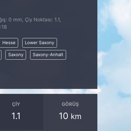
ş: 0 mm, Çiy Noktası: 1.1,
:18
Hesse
Lower Saxony
Saxony
Saxony-Anhalt
ÇIY
GÖRÜŞ
1.1
10
km