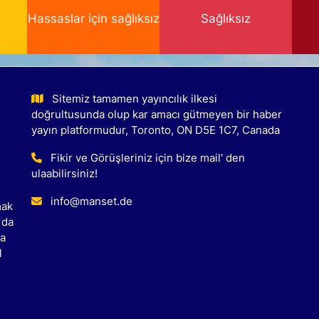
Hassaslar için sağlıksız
Sağlıksız
Sitemiz tamamen yayıncılık ilkesi
doğrultusunda olup kar amacı gütmeyen bir haber
yayın platformudur, Toronto, ON D5E 1C7, Canada
Fikir ve Görüşleriniz için bize mail' den
ulaabilirsiniz!
info@manset.de
mak
 da
ca
l