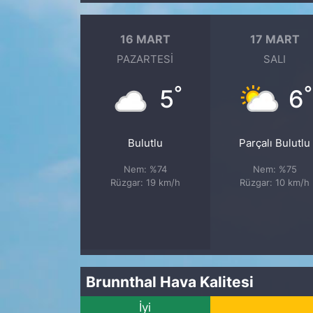
16 MART
17 MART
PAZARTESI
SALI
°
°
5
6
Bulutlu
Parçalı Bulutlu
Nem: %74
Nem: %75
Rüzgar: 19 km/h
Rüzgar: 10 km/h
Brunnthal Hava Kalitesi
İyi