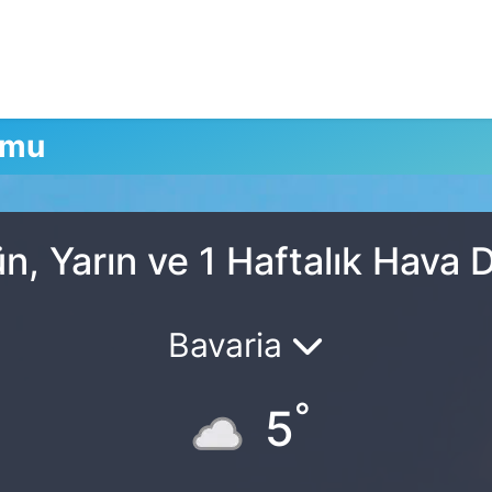
umu
n, Yarın ve 1 Haftalık Hava
Bavaria
°
5