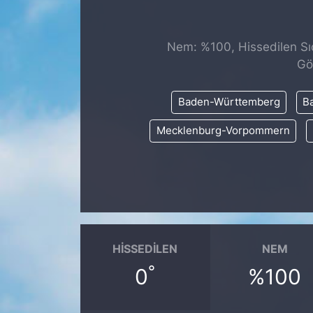
SİYASET
Nem: %100, Hissedilen Sıc
SAĞLIK
Gö
Baden-Württemberg
Ba
Mecklenburg-Vorpommern
HISSEDILEN
NEM
°
0
%100