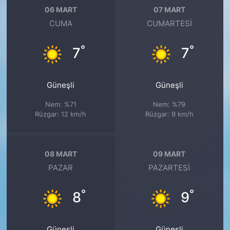
06 MART
07 MART
CUMA
CUMARTESI
°
°
7
7
Güneşli
Güneşli
Nem: %71
Nem: %79
Rüzgar: 12 km/h
Rüzgar: 9 km/h
08 MART
09 MART
PAZAR
PAZARTESI
°
°
8
9
Güneşli
Güneşli