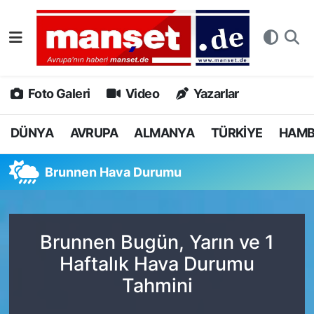
DÜNYA
Nöbetçi Eczaneler
AVRUPA
Hava Durumu
Foto Galeri
Video
Yazarlar
ALMANYA
Namaz Vakitleri
DÜNYA
AVRUPA
ALMANYA
TÜRKİYE
HAM
TÜRKİYE
Trafik Durumu
Brunnen Hava Durumu
HAMBURG
Puan Durumu ve Fikstür
SPOR
Tüm Manşetler
Brunnen Bugün, Yarın ve 1
Haftalık Hava Durumu
DEUTSCH
Son Dakika Haberleri
Tahmini
EKONOMİ
Haber Arşivi