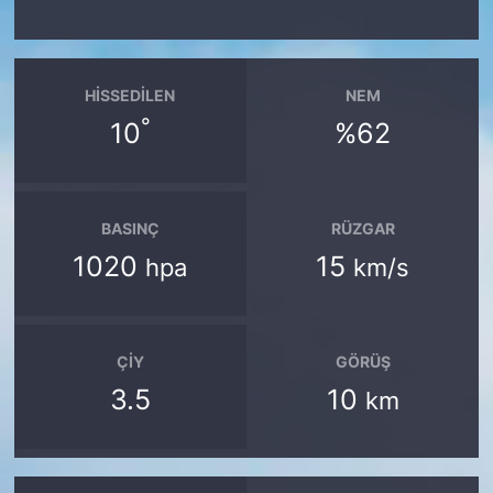
HISSEDILEN
NEM
°
10
%62
BASINÇ
RÜZGAR
1020
15
hpa
km/s
ÇIY
GÖRÜŞ
3.5
10
km