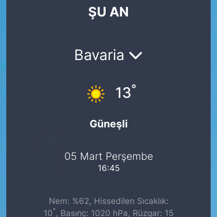
ŞU AN
SİYASET
SAĞLIK
Bavaria
°
13
Güneşli
05 Mart Perşembe
16:45
Nem: %62, Hissedilen Sıcaklık:
°
10
, Basınç: 1020 hPa, Rüzgar: 15