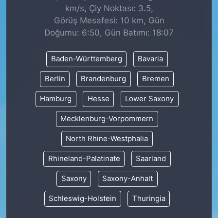
km/s, Çiy Noktası: 3.5,
Görüş Mesafesi: 10 km, Gün
Doğumu: 6:50, Gün Batımı: 18:07
Baden-Württemberg
Bavaria
Berlin
Brandenburg
Bremen
Hamburg
Hesse
Lower Saxony
Mecklenburg-Vorpommern
North Rhine-Westphalia
Rhineland-Palatinate
Saarland
Saxony
Saxony-Anhalt
Schleswig-Holstein
Thuringia