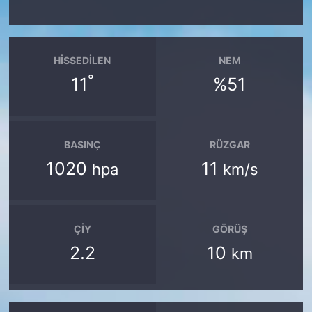
HISSEDILEN
NEM
°
11
%51
BASINÇ
RÜZGAR
1020
11
hpa
km/s
ÇIY
GÖRÜŞ
2.2
10
km