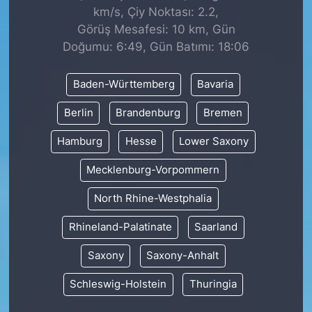
km/s, Çiy Noktası: 2.2,
Görüş Mesafesi: 10 km, Gün
Doğumu: 6:49, Gün Batımı: 18:06
Baden-Württemberg
Bavaria
Berlin
Brandenburg
Bremen
Hamburg
Hesse
Lower Saxony
Mecklenburg-Vorpommern
North Rhine-Westphalia
Rhineland-Palatinate
Saarland
Saxony
Saxony-Anhalt
Schleswig-Holstein
Thuringia