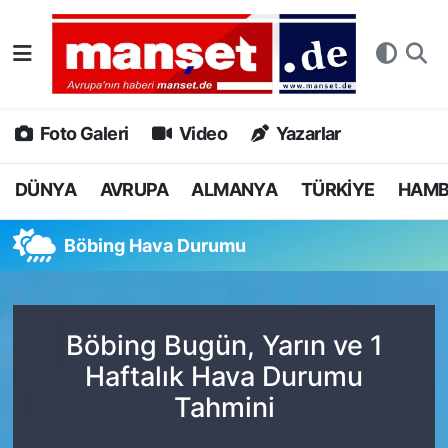
DÜNYA
Nöbetçi Eczaneler
AVRUPA
Hava Durumu
Foto Galeri
Video
Yazarlar
ALMANYA
Namaz Vakitleri
DÜNYA
AVRUPA
ALMANYA
TÜRKİYE
HAM
TÜRKİYE
Trafik Durumu
Böbing Hava Durumu
HAMBURG
Puan Durumu ve Fikstür
SPOR
Tüm Manşetler
Böbing Bugün, Yarın ve 1
Haftalık Hava Durumu
DEUTSCH
Son Dakika Haberleri
Tahmini
EKONOMİ
Haber Arşivi