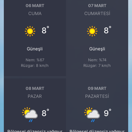
06 MART
07 MART
CUMA
CUMARTESI
°
°
8
8
Güneşli
Güneşli
Nem: %67
Nem: %74
Rüzgar: 8 km/h
Rüzgar: 7 km/h
08 MART
09 MART
PAZAR
PAZARTESI
°
°
8
9
Bölgesel düzensiz yağmur
Bölgesel düzensiz yağmur