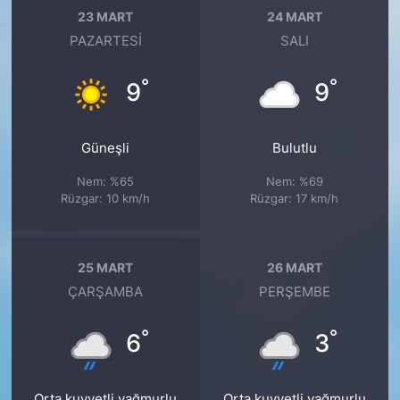
23 MART
24 MART
PAZARTESI
SALI
°
°
9
9
Güneşli
Bulutlu
Nem: %65
Nem: %69
Rüzgar: 10 km/h
Rüzgar: 17 km/h
25 MART
26 MART
ÇARŞAMBA
PERŞEMBE
°
°
6
3
Orta kuvvetli yağmurlu
Orta kuvvetli yağmurlu