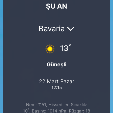
ŞU AN
SİYASET
SAĞLIK
Bavaria
°
13
Güneşli
22 Mart Pazar
12:15
Nem: %51, Hissedilen Sıcaklık:
°
10
, Basınç: 1014 hPa, Rüzgar: 18