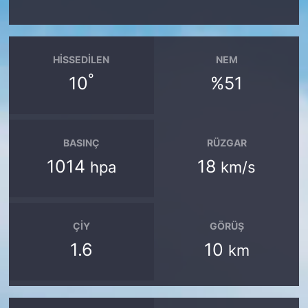
HISSEDILEN
NEM
°
10
%51
BASINÇ
RÜZGAR
1014
18
hpa
km/s
ÇIY
GÖRÜŞ
1.6
10
km