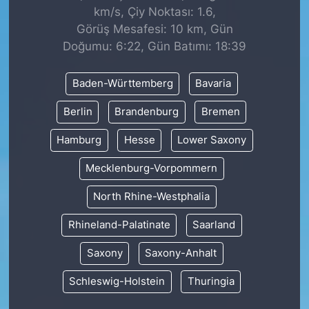
km/s, Çiy Noktası: 1.6,
Görüş Mesafesi: 10 km, Gün
Doğumu: 6:22, Gün Batımı: 18:39
Baden-Württemberg
Bavaria
Berlin
Brandenburg
Bremen
Hamburg
Hesse
Lower Saxony
Mecklenburg-Vorpommern
North Rhine-Westphalia
Rhineland-Palatinate
Saarland
Saxony
Saxony-Anhalt
Schleswig-Holstein
Thuringia