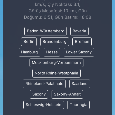
km/s, Çiy Noktası: 3.1,
Görüş Mesafesi: 10 km, Gün
Doğumu: 6:51, Gün Batımı: 18:08
Baden-Württemberg
Bavaria
Berlin
Brandenburg
Bremen
Hamburg
Hesse
Lower Saxony
Mecklenburg-Vorpommern
North Rhine-Westphalia
Rhineland-Palatinate
Saarland
Saxony
Saxony-Anhalt
Schleswig-Holstein
Thuringia