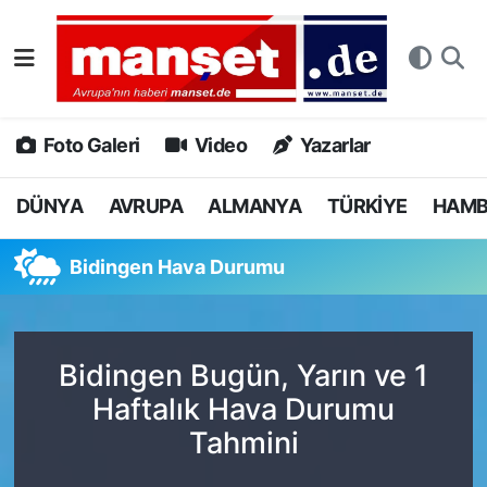
DÜNYA
Nöbetçi Eczaneler
AVRUPA
Hava Durumu
Foto Galeri
Video
Yazarlar
ALMANYA
Namaz Vakitleri
DÜNYA
AVRUPA
ALMANYA
TÜRKİYE
HAM
TÜRKİYE
Trafik Durumu
Bidingen Hava Durumu
HAMBURG
Puan Durumu ve Fikstür
SPOR
Tüm Manşetler
Bidingen Bugün, Yarın ve 1
Haftalık Hava Durumu
DEUTSCH
Son Dakika Haberleri
Tahmini
EKONOMİ
Haber Arşivi