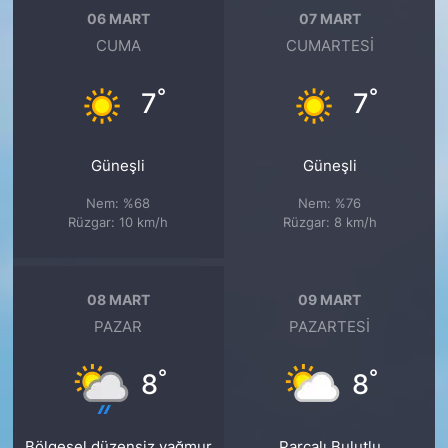
06 MART
07 MART
CUMA
CUMARTESI
°
°
7
7
Güneşli
Güneşli
Nem: %68
Nem: %76
Rüzgar: 10 km/h
Rüzgar: 8 km/h
08 MART
09 MART
PAZAR
PAZARTESI
°
°
8
8
Bölgesel düzensiz yağmur
Parçalı Bulutlu