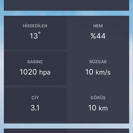
HISSEDILEN
NEM
°
13
%44
BASINÇ
RÜZGAR
1020
10
hpa
km/s
ÇIY
GÖRÜŞ
3.1
10
km