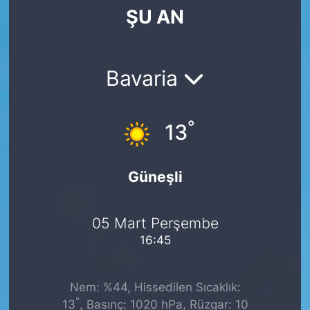
ŞU AN
SİYASET
SAĞLIK
Bavaria
°
13
Güneşli
05 Mart Perşembe
16:45
Nem: %44, Hissedilen Sıcaklık:
°
13
, Basınç: 1020 hPa, Rüzgar: 10