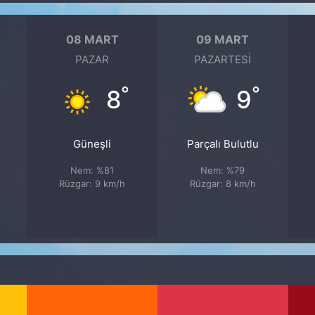
08 MART
09 MART
PAZAR
PAZARTESI
°
°
8
9
Güneşli
Parçalı Bulutlu
Nem: %81
Nem: %79
Rüzgar: 9 km/h
Rüzgar: 8 km/h