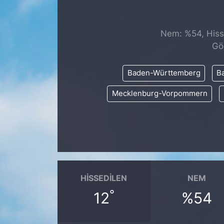
SİYASET
Nem: %54, Hisse
SAĞLIK
Gö
Baden-Württemberg
Ba
Mecklenburg-Vorpommern
HISSEDILEN
NEM
°
12
%54