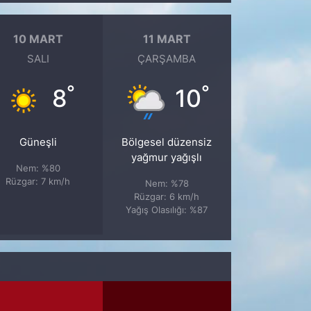
10 MART
11 MART
SALI
ÇARŞAMBA
°
°
8
10
Güneşli
Bölgesel düzensiz
yağmur yağışlı
Nem: %80
Rüzgar: 7 km/h
Nem: %78
Rüzgar: 6 km/h
Yağış Olasılığı: %87