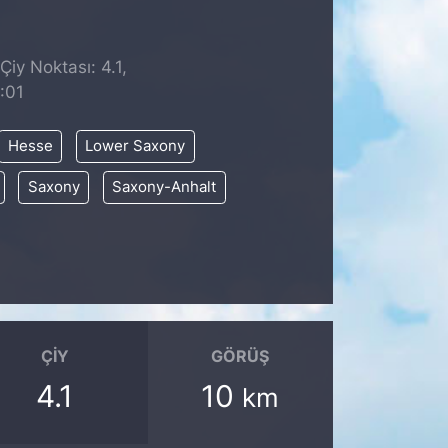
Çiy Noktası: 4.1,
:01
Hesse
Lower Saxony
Saxony
Saxony-Anhalt
ÇIY
GÖRÜŞ
4.1
10
km