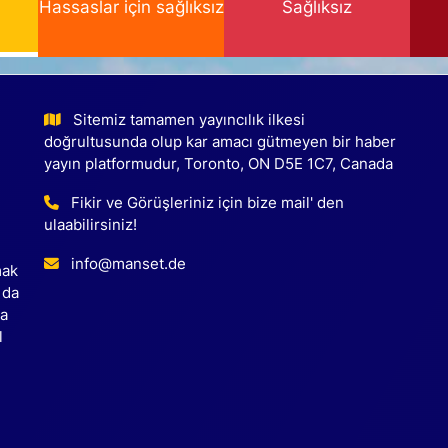
Hassaslar için sağlıksız
Sağlıksız
Sitemiz tamamen yayıncılık ilkesi
doğrultusunda olup kar amacı gütmeyen bir haber
yayın platformudur, Toronto, ON D5E 1C7, Canada
Fikir ve Görüşleriniz için bize mail' den
ulaabilirsiniz!
info@manset.de
mak
 da
ca
l