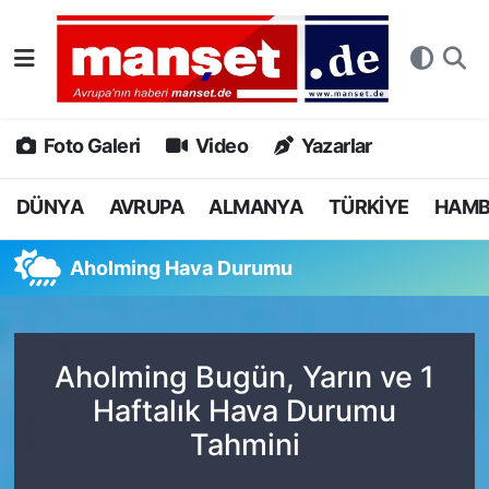
DÜNYA
Nöbetçi Eczaneler
AVRUPA
Hava Durumu
Foto Galeri
Video
Yazarlar
ALMANYA
Namaz Vakitleri
DÜNYA
AVRUPA
ALMANYA
TÜRKİYE
HAM
TÜRKİYE
Trafik Durumu
Aholming Hava Durumu
HAMBURG
Puan Durumu ve Fikstür
SPOR
Tüm Manşetler
Aholming Bugün, Yarın ve 1
Haftalık Hava Durumu
DEUTSCH
Son Dakika Haberleri
Tahmini
EKONOMİ
Haber Arşivi