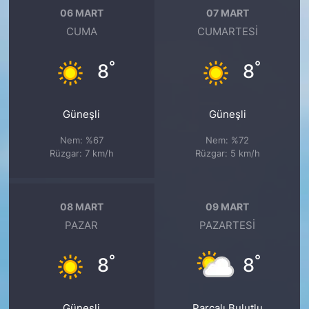
06 MART
07 MART
CUMA
CUMARTESI
°
°
8
8
Güneşli
Güneşli
Nem: %67
Nem: %72
Rüzgar: 7 km/h
Rüzgar: 5 km/h
08 MART
09 MART
PAZAR
PAZARTESI
°
°
8
8
Güneşli
Parçalı Bulutlu