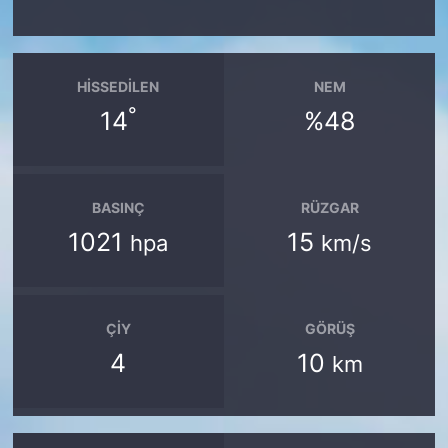
HISSEDILEN
NEM
°
14
%48
BASINÇ
RÜZGAR
1021
15
hpa
km/s
ÇIY
GÖRÜŞ
4
10
km