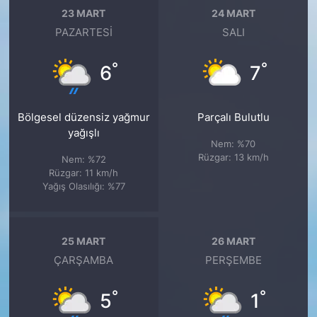
23 MART
24 MART
PAZARTESI
SALI
°
°
6
7
Bölgesel düzensiz yağmur
Parçalı Bulutlu
yağışlı
Nem: %70
Rüzgar: 13 km/h
Nem: %72
Rüzgar: 11 km/h
Yağış Olasılığı: %77
25 MART
26 MART
ÇARŞAMBA
PERŞEMBE
°
°
5
1