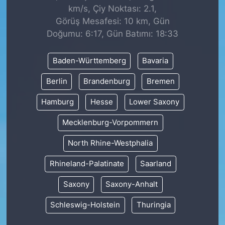
km/s, Çiy Noktası: 2.1,
Görüş Mesafesi: 10 km, Gün
Doğumu: 6:17, Gün Batımı: 18:33
Baden-Württemberg
Bavaria
Berlin
Brandenburg
Bremen
Hamburg
Hesse
Lower Saxony
Mecklenburg-Vorpommern
North Rhine-Westphalia
Rhineland-Palatinate
Saarland
Saxony
Saxony-Anhalt
Schleswig-Holstein
Thuringia