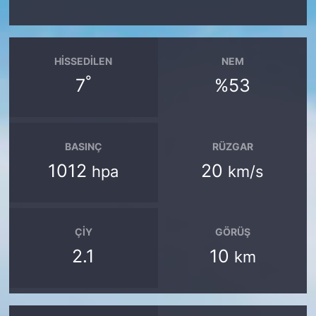
HISSEDILEN
NEM
°
7
%53
BASINÇ
RÜZGAR
1012
20
hpa
km/s
ÇIY
GÖRÜŞ
2.1
10
km