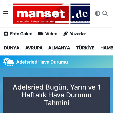
DÜNYA
Nöbetçi Eczaneler
AVRUPA
Hava Durumu
Foto Galeri
Video
Yazarlar
ALMANYA
Namaz Vakitleri
DÜNYA
AVRUPA
ALMANYA
TÜRKİYE
HAM
TÜRKİYE
Trafik Durumu
Adelsried Hava Durumu
HAMBURG
Puan Durumu ve Fikstür
SPOR
Tüm Manşetler
Adelsried Bugün, Yarın ve 1
Haftalık Hava Durumu
DEUTSCH
Son Dakika Haberleri
Tahmini
EKONOMİ
Haber Arşivi