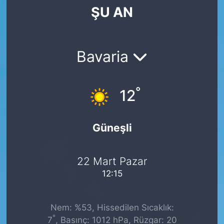
ŞU AN
SİYASET
SAĞLIK
Bavaria
°
12
Güneşli
22 Mart Pazar
12:15
Nem: %53, Hissedilen Sıcaklık:
°
7
, Basınç: 1012 hPa, Rüzgar: 20