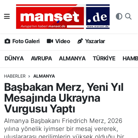
DÜNYA
Nöbetçi Eczaneler
AVRUPA
Hava Durumu
Foto Galeri
Video
Yazarlar
ALMANYA
Namaz Vakitleri
DÜNYA
AVRUPA
ALMANYA
TÜRKİYE
HAM
TÜRKİYE
Trafik Durumu
HABERLER
ALMANYA
Başbakan Merz, Yeni Yıl
HAMBURG
Puan Durumu ve Fikstür
Mesajında Ukrayna
SPOR
Tüm Manşetler
Vurgusu Yaptı
DEUTSCH
Son Dakika Haberleri
Almanya Başbakanı Friedrich Merz, 2026
yılına yönelik iyimser bir mesaj vererek,
EKONOMİ
Haber Arşivi
uluslararası gerilimlerin yüksek olduğu bir