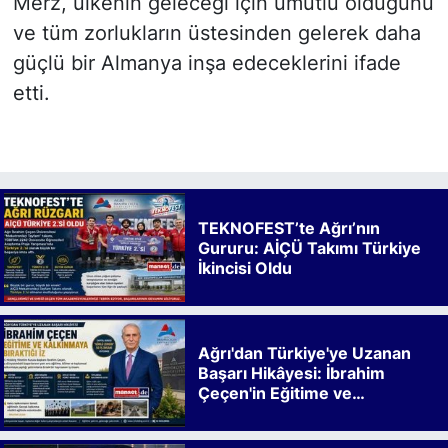
Merz, ülkenin geleceği için umutlu olduğunu
ve tüm zorlukların üstesinden gelerek daha
güçlü bir Almanya inşa edeceklerini ifade
etti.
TEKNOFEST’te Ağrı’nın
Gururu: AİÇÜ Takımı Türkiye
İkincisi Oldu
Ağrı'dan Türkiye'ye Uzanan
Başarı Hikâyesi: İbrahim
Çeçen'in Eğitime ve
Kalkınmaya Bıraktığı İz