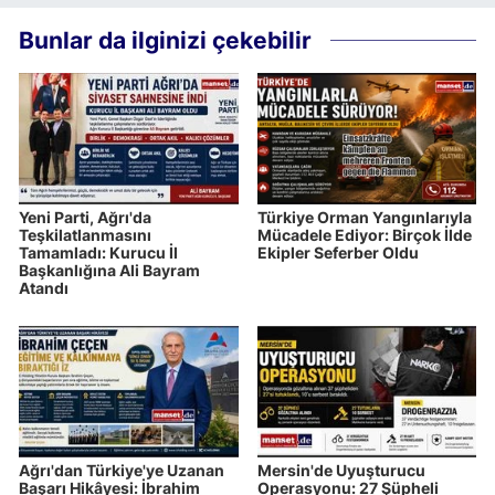
Bunlar da ilginizi çekebilir
Yeni Parti, Ağrı'da
Türkiye Orman Yangınlarıyla
Teşkilatlanmasını
Mücadele Ediyor: Birçok İlde
Tamamladı: Kurucu İl
Ekipler Seferber Oldu
Başkanlığına Ali Bayram
Atandı
Ağrı'dan Türkiye'ye Uzanan
Mersin'de Uyuşturucu
Başarı Hikâyesi: İbrahim
Operasyonu: 27 Şüpheli