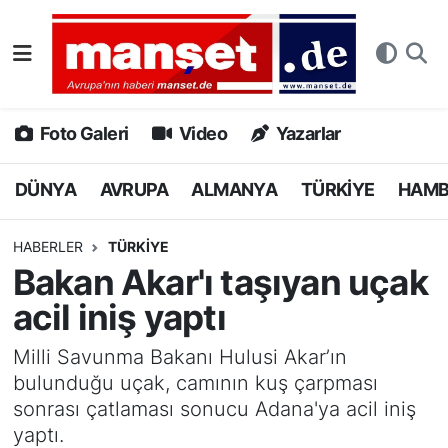
DÜNYA
Nöbetçi Eczaneler
AVRUPA
Hava Durumu
Foto Galeri
Video
Yazarlar
ALMANYA
Namaz Vakitleri
DÜNYA
AVRUPA
ALMANYA
TÜRKİYE
HAM
TÜRKİYE
Trafik Durumu
HABERLER
TÜRKİYE
Bakan Akar'ı taşıyan uçak
HAMBURG
Puan Durumu ve Fikstür
acil iniş yaptı
SPOR
Tüm Manşetler
Milli Savunma Bakanı Hulusi Akar’ın
bulunduğu uçak, camının kuş çarpması
DEUTSCH
Son Dakika Haberleri
sonrası çatlaması sonucu Adana'ya acil iniş
yaptı.
EKONOMİ
Haber Arşivi