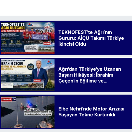
TEKNOFEST’te Ağrı’nın
Gururu: AİÇÜ Takımı Türkiye
İkincisi Oldu
Ağrı'dan Türkiye'ye Uzanan
Başarı Hikâyesi: İbrahim
Çeçen'in Eğitime ve
Kalkınmaya Bıraktığı İz
Elbe Nehri'nde Motor Arızası
Yaşayan Tekne Kurtarıldı