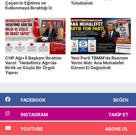
Çeçen'in Eğitime ve
Tutuklandı
Kalkınmaya Bıraktığı İz
CHP Ağrı İl Başkanı İbrahim
Yeni Parti TBMM'de Resmen
Varol: “Hedefimiz Ağrı’da
Yerini Aldı: Ana Muhalefet
Birlik ve Güçlü Bir Örgüt
Görevi El Değiştirdi
Yapısı
FACEBOOK
BEĞEN
INSTAGRAM
TAKIP ET
YOUTUBE
ABONE OL