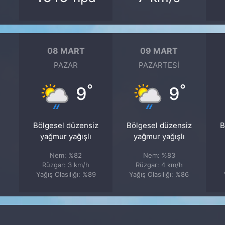
08 MART
09 MART
PAZAR
PAZARTESI
°
°
9
9
Bölgesel düzensiz
Bölgesel düzensiz
B
yağmur yağışlı
yağmur yağışlı
Nem: %82
Nem: %83
Rüzgar: 3 km/h
Rüzgar: 4 km/h
Yağış Olasılığı: %89
Yağış Olasılığı: %86