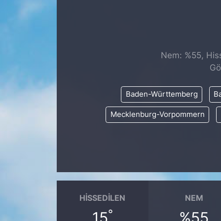
SİYASET
SAĞLIK
Nem: %55, Hisse
Gö
Baden-Württemberg
Ba
Mecklenburg-Vorpommern
HISSEDILEN
NEM
°
15
%55