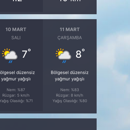
10 MART
11 MART
SALI
ÇARŞAMBA
°
°
7
8
ölgesel düzensiz
Bölgesel düzensiz
yağmur yağışlı
yağmur yağışlı
Nem: %87
Nem: %83
Rüzgar: 5 km/h
Rüzgar: 8 km/h
Yağış Olasılığı: %71
Yağış Olasılığı: %80