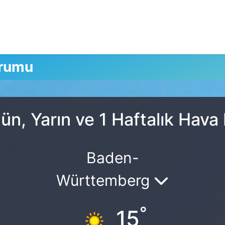
urumu
n, Yarın ve 1 Haftalık Hav
Baden-
Württemberg
°
15