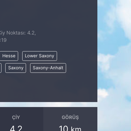
iy Noktası: 4.2,
:19
Hesse
Lower Saxony
Saxony
Saxony-Anhalt
ÇIY
GÖRÜŞ
4.2
10
km