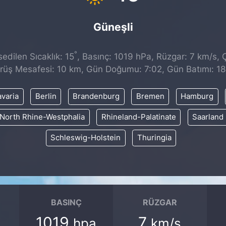
Güneşli
°
dilen Sıcaklık: 15
, Basınç: 1019 hPa, Rüzgar: 7 km/s, Ç
rüş Mesafesi: 10 km, Gün Doğumu: 7:02, Gün Batımı: 18
varia
Berlin
Brandenburg
Bremen
Hamburg
North Rhine-Westphalia
Rhineland-Palatinate
Saarland
Schleswig-Holstein
Thuringia
BASINÇ
RÜZGAR
1019
7
hpa
km/s