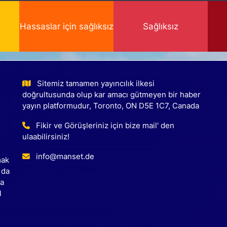
Hassaslar için sağlıksız
Sağlıksız
Sitemiz tamamen yayıncılık ilkesi
doğrultusunda olup kar amacı gütmeyen bir haber
yayın platformudur, Toronto, ON D5E 1C7, Canada
Fikir ve Görüşleriniz için bize mail' den
ulaabilirsiniz!
info@manset.de
mak
 da
ca
l