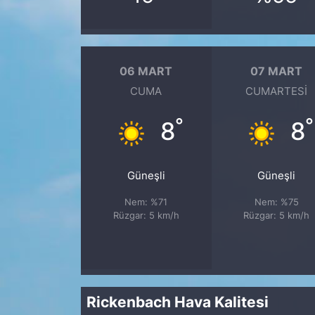
06 MART
07 MART
CUMA
CUMARTESI
°
°
8
8
Güneşli
Güneşli
Nem: %71
Nem: %75
Rüzgar: 5 km/h
Rüzgar: 5 km/h
Rickenbach Hava Kalitesi