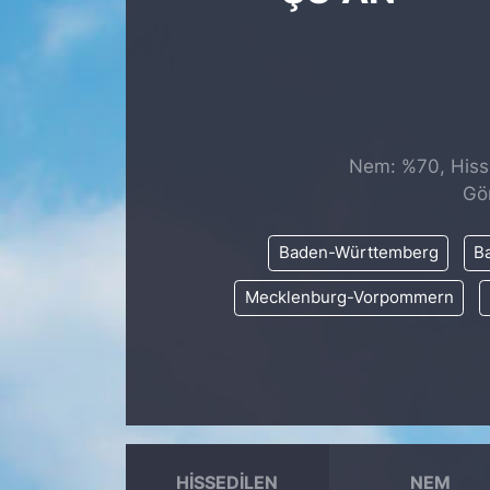
SİYASET
SAĞLIK
Nem: %70, Hisse
Gö
Baden-Württemberg
Ba
Mecklenburg-Vorpommern
HISSEDILEN
NEM