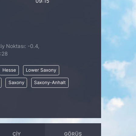
09:15
iy Noktası: -0.4,
:28
Hesse
Lower Saxony
Saxony
Saxony-Anhalt
ÇIY
GÖRÜŞ