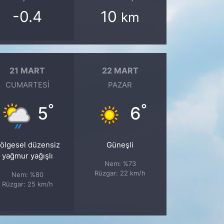
-0.4
10
km
21 MART
22 MART
CUMARTESI
PAZAR
°
°
5
6
ölgesel düzensiz
Güneşli
yağmur yağışlı
Nem: %73
Rüzgar: 22 km/h
Nem: %80
Rüzgar: 25 km/h