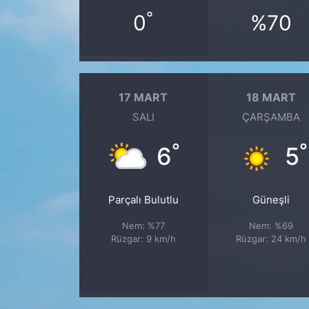
°
0
%70
17 MART
18 MART
SALI
ÇARŞAMBA
°
°
6
5
Parçalı Bulutlu
Güneşli
Nem: %77
Nem: %69
Rüzgar: 9 km/h
Rüzgar: 24 km/h