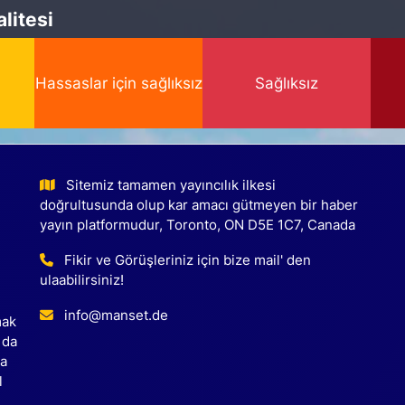
litesi
Hassaslar için sağlıksız
Sağlıksız
Sitemiz tamamen yayıncılık ilkesi
doğrultusunda olup kar amacı gütmeyen bir haber
yayın platformudur, Toronto, ON D5E 1C7, Canada
Fikir ve Görüşleriniz için bize mail' den
ulaabilirsiniz!
info@manset.de
mak
 da
ca
l