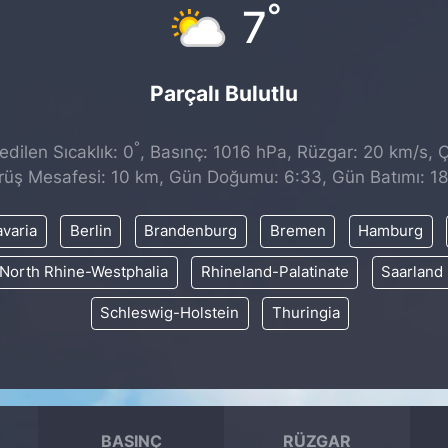
°
7
Parçalı Bulutlu
°
dilen Sıcaklık: 0
, Basınç: 1016 hPa, Rüzgar: 20 km/s, Ç
rüş Mesafesi: 10 km, Gün Doğumu: 6:33, Gün Batımı: 18
varia
Berlin
Brandenburg
Bremen
Hamburg
North Rhine-Westphalia
Rhineland-Palatinate
Saarland
Schleswig-Holstein
Thuringia
BASINÇ
RÜZGAR