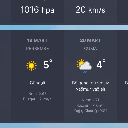
1016
20
hpa
km/s
19 MART
20 MART
PERŞEMBE
CUMA
°
°
5
4
Güneşli
Bölgesel düzensiz
B
yağmur yağışlı
Nem: %68
Rüzgar: 12 km/h
Nem: %71
Rüzgar: 17 km/h
Yağış Olasılığı: %87