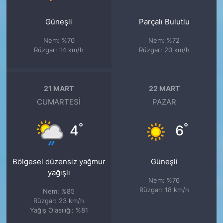
Güneşli
Parçalı Bulutlu
Nem: %70
Nem: %72
Rüzgar: 14 km/h
Rüzgar: 20 km/h
21 MART
22 MART
CUMARTESI
PAZAR
°
°
4
6
Bölgesel düzensiz yağmur
Güneşli
yağışlı
Nem: %76
Rüzgar: 18 km/h
Nem: %85
Rüzgar: 23 km/h
Yağış Olasılığı: %81