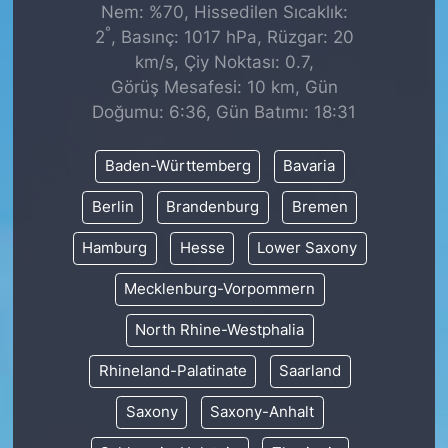
Nem: %70, Hissedilen Sıcaklık:
°
2
, Basınç: 1017 hPa, Rüzgar: 20
km/s, Çiy Noktası: 0.7,
Görüş Mesafesi: 10 km, Gün
Doğumu: 6:36, Gün Batımı: 18:31
Baden-Württemberg
Bavaria
Berlin
Brandenburg
Bremen
Hamburg
Hesse
Lower Saxony
Mecklenburg-Vorpommern
North Rhine-Westphalia
Rhineland-Palatinate
Saarland
Saxony
Saxony-Anhalt