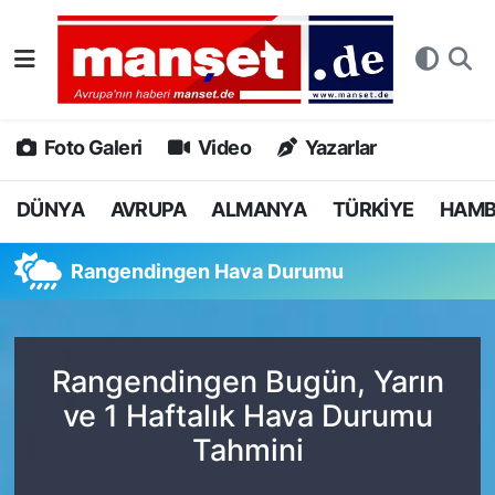
DÜNYA
Nöbetçi Eczaneler
AVRUPA
Hava Durumu
Foto Galeri
Video
Yazarlar
ALMANYA
Namaz Vakitleri
DÜNYA
AVRUPA
ALMANYA
TÜRKİYE
HAM
TÜRKİYE
Trafik Durumu
Rangendingen Hava Durumu
HAMBURG
Puan Durumu ve Fikstür
SPOR
Tüm Manşetler
Rangendingen Bugün, Yarın
ve 1 Haftalık Hava Durumu
DEUTSCH
Son Dakika Haberleri
Tahmini
EKONOMİ
Haber Arşivi