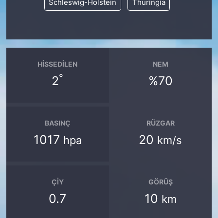
Schleswig-Holstein
Thuringia
HISSEDILEN
NEM
°
2
%70
BASINÇ
RÜZGAR
1017
20
hpa
km/s
ÇIY
GÖRÜŞ
0.7
10
km