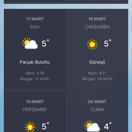
17 MART
18 MART
SALI
ÇARŞAMBA
°
°
5
5
Parçalı Bulutlu
Güneşli
Nem: %79
Nem: %71
Rüzgar: 12 km/h
Rüzgar: 24 km/h
19 MART
20 MART
PERŞEMBE
CUMA
°
°
5
4