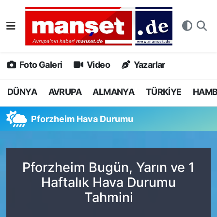
DÜNYA
Nöbetçi Eczaneler
AVRUPA
Hava Durumu
Foto Galeri
Video
Yazarlar
ALMANYA
Namaz Vakitleri
DÜNYA
AVRUPA
ALMANYA
TÜRKİYE
HAM
TÜRKİYE
Trafik Durumu
Pforzheim Hava Durumu
HAMBURG
Puan Durumu ve Fikstür
SPOR
Tüm Manşetler
Pforzheim Bugün, Yarın ve 1
Haftalık Hava Durumu
DEUTSCH
Son Dakika Haberleri
Tahmini
EKONOMİ
Haber Arşivi