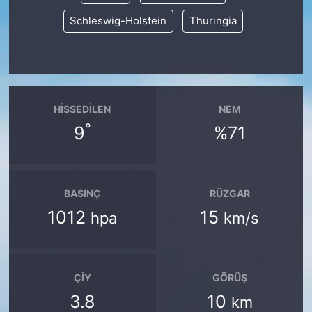
Schleswig-Holstein
Thuringia
HISSEDILEN
NEM
°
9
%71
BASINÇ
RÜZGAR
1012
15
hpa
km/s
ÇIY
GÖRÜŞ
3.8
10
km