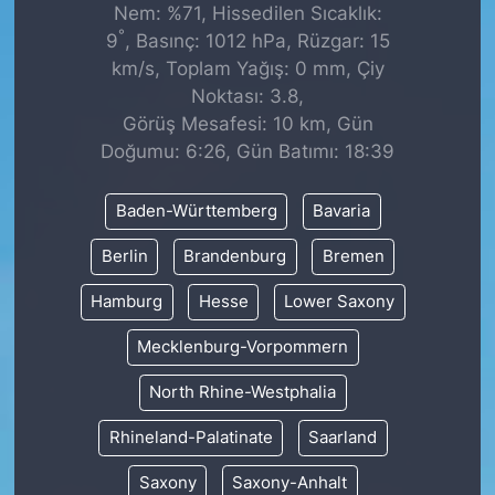
Nem: %71, Hissedilen Sıcaklık:
°
9
, Basınç: 1012 hPa, Rüzgar: 15
km/s, Toplam Yağış: 0 mm, Çiy
Noktası: 3.8,
Görüş Mesafesi: 10 km, Gün
Doğumu: 6:26, Gün Batımı: 18:39
Baden-Württemberg
Bavaria
Berlin
Brandenburg
Bremen
Hamburg
Hesse
Lower Saxony
Mecklenburg-Vorpommern
North Rhine-Westphalia
Rhineland-Palatinate
Saarland
Saxony
Saxony-Anhalt