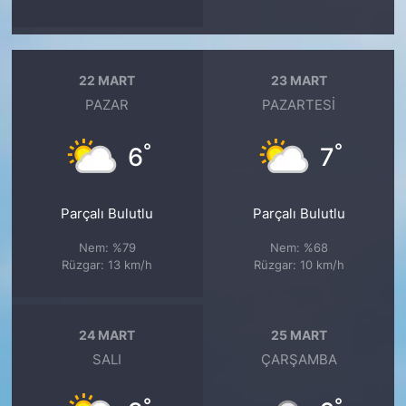
22 MART
23 MART
PAZAR
PAZARTESI
°
°
6
7
Parçalı Bulutlu
Parçalı Bulutlu
Nem: %79
Nem: %68
Rüzgar: 13 km/h
Rüzgar: 10 km/h
24 MART
25 MART
SALI
ÇARŞAMBA
°
°