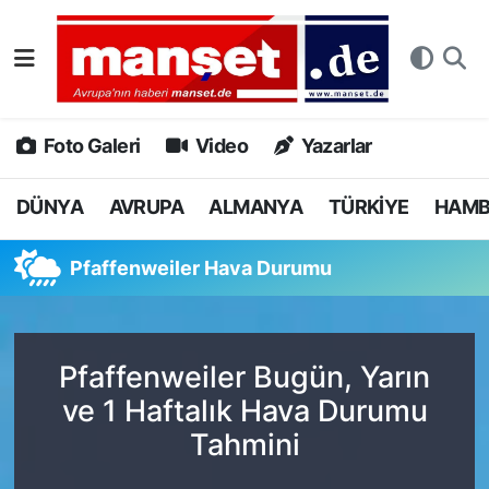
DÜNYA
Nöbetçi Eczaneler
AVRUPA
Hava Durumu
Foto Galeri
Video
Yazarlar
ALMANYA
Namaz Vakitleri
DÜNYA
AVRUPA
ALMANYA
TÜRKİYE
HAM
TÜRKİYE
Trafik Durumu
Pfaffenweiler Hava Durumu
HAMBURG
Puan Durumu ve Fikstür
SPOR
Tüm Manşetler
Pfaffenweiler Bugün, Yarın
ve 1 Haftalık Hava Durumu
DEUTSCH
Son Dakika Haberleri
Tahmini
EKONOMİ
Haber Arşivi