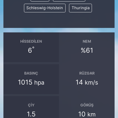
Schleswig-Holstein
Thuringia
HISSEDILEN
NEM
°
6
%61
BASINÇ
RÜZGAR
1015
14
hpa
km/s
ÇIY
GÖRÜŞ
1.5
10
km