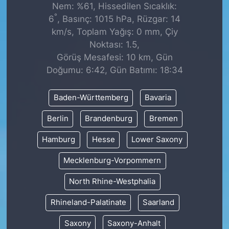
Nem: %61, Hissedilen Sıcaklık:
°
6
, Basınç: 1015 hPa, Rüzgar: 14
km/s, Toplam Yağış: 0 mm, Çiy
Noktası: 1.5,
Görüş Mesafesi: 10 km, Gün
Doğumu: 6:42, Gün Batımı: 18:34
Baden-Württemberg
Bavaria
Berlin
Brandenburg
Bremen
Hamburg
Hesse
Lower Saxony
Mecklenburg-Vorpommern
North Rhine-Westphalia
Rhineland-Palatinate
Saarland
Saxony
Saxony-Anhalt