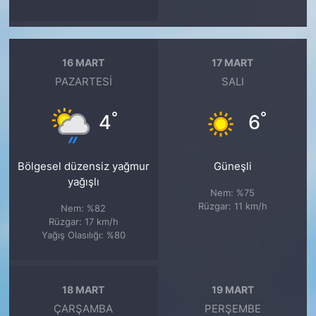
16 MART
17 MART
PAZARTESI
SALI
°
°
4
6
Bölgesel düzensiz yağmur
Güneşli
yağışlı
Nem: %75
Rüzgar: 11 km/h
Nem: %82
Rüzgar: 17 km/h
Yağış Olasılığı: %80
18 MART
19 MART
ÇARŞAMBA
PERŞEMBE