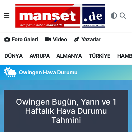
DÜNYA
Nöbetçi Eczaneler
AVRUPA
Hava Durumu
Foto Galeri
Video
Yazarlar
ALMANYA
Namaz Vakitleri
DÜNYA
AVRUPA
ALMANYA
TÜRKİYE
HAM
TÜRKİYE
Trafik Durumu
Owingen Hava Durumu
HAMBURG
Puan Durumu ve Fikstür
SPOR
Tüm Manşetler
Owingen Bugün, Yarın ve 1
Haftalık Hava Durumu
DEUTSCH
Son Dakika Haberleri
Tahmini
EKONOMİ
Haber Arşivi