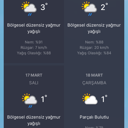
°
°
3
2
Bölgesel düzensiz yağmur
Bölgesel düzensiz yağmur
yağışlı
yağışlı
Nem: %91
Nem: %88
Rüzgar: 7 km/h
Rüzgar: 20 km/h
Yağış Olasılığı: %88
Yağış Olasılığı: %84
17 MART
18 MART
SALI
ÇARŞAMBA
°
°
1
1
Bölgesel düzensiz yağmur
Parçalı Bulutlu
yağışlı
Nem: %79