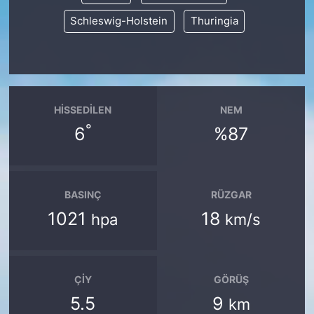
Schleswig-Holstein
Thuringia
HISSEDILEN
NEM
°
6
%87
BASINÇ
RÜZGAR
1021
18
hpa
km/s
ÇIY
GÖRÜŞ
5.5
9
km