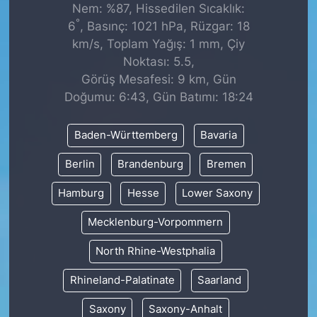
Nem: %87, Hissedilen Sıcaklık:
°
6
, Basınç: 1021 hPa, Rüzgar: 18
km/s, Toplam Yağış: 1 mm, Çiy
Noktası: 5.5,
Görüş Mesafesi: 9 km, Gün
Doğumu: 6:43, Gün Batımı: 18:24
Baden-Württemberg
Bavaria
Berlin
Brandenburg
Bremen
Hamburg
Hesse
Lower Saxony
Mecklenburg-Vorpommern
North Rhine-Westphalia
Rhineland-Palatinate
Saarland
Saxony
Saxony-Anhalt