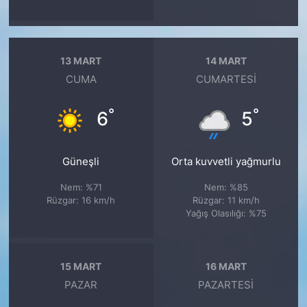
13 MART
14 MART
CUMA
CUMARTESI
°
°
6
5
Güneşli
Orta kuvvetli yağmurlu
Nem: %71
Nem: %85
Rüzgar: 16 km/h
Rüzgar: 11 km/h
Yağış Olasılığı: %75
15 MART
16 MART
PAZAR
PAZARTESI