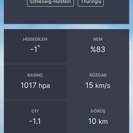
Schleswig-Holstein
Thuringia
HISSEDILEN
NEM
°
-1
%83
BASINÇ
RÜZGAR
1017
15
hpa
km/s
ÇIY
GÖRÜŞ
-1.1
10
km