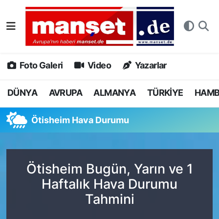
DÜNYA
Nöbetçi Eczaneler
AVRUPA
Hava Durumu
Foto Galeri
Video
Yazarlar
ALMANYA
Namaz Vakitleri
DÜNYA
AVRUPA
ALMANYA
TÜRKİYE
HAM
TÜRKİYE
Trafik Durumu
Ötisheim Hava Durumu
HAMBURG
Puan Durumu ve Fikstür
SPOR
Tüm Manşetler
Ötisheim Bugün, Yarın ve 1
Haftalık Hava Durumu
DEUTSCH
Son Dakika Haberleri
Tahmini
EKONOMİ
Haber Arşivi