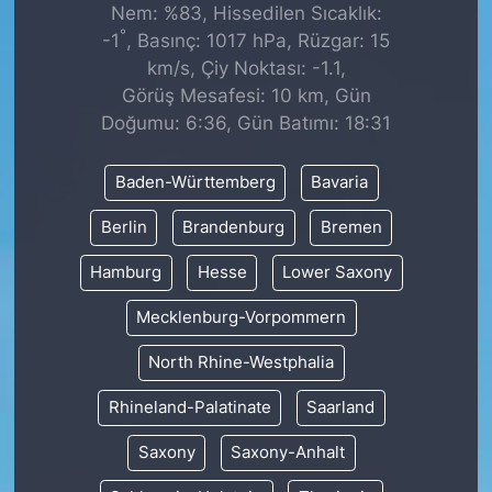
Nem: %83, Hissedilen Sıcaklık:
°
-1
, Basınç: 1017 hPa, Rüzgar: 15
km/s, Çiy Noktası: -1.1,
Görüş Mesafesi: 10 km, Gün
Doğumu: 6:36, Gün Batımı: 18:31
Baden-Württemberg
Bavaria
Berlin
Brandenburg
Bremen
Hamburg
Hesse
Lower Saxony
Mecklenburg-Vorpommern
North Rhine-Westphalia
Rhineland-Palatinate
Saarland
Saxony
Saxony-Anhalt