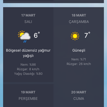
17 MART
18 MART
SALI
ÇARŞAMBA
°
°
6
7
Bölgesel düzensiz yağmur
Güneşli
yağışlı
Nem: %71
Rüzgar: 26 km/h
Nem: %86
Rüzgar: 8 km/h
Yağış Olasılığı: %80
19 MART
20 MART
PERŞEMBE
CUMA