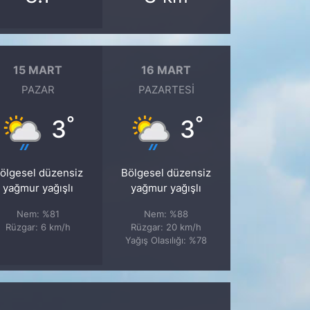
15 MART
16 MART
PAZAR
PAZARTESI
°
°
3
3
ölgesel düzensiz
Bölgesel düzensiz
yağmur yağışlı
yağmur yağışlı
Nem: %81
Nem: %88
Rüzgar: 6 km/h
Rüzgar: 20 km/h
Yağış Olasılığı: %78