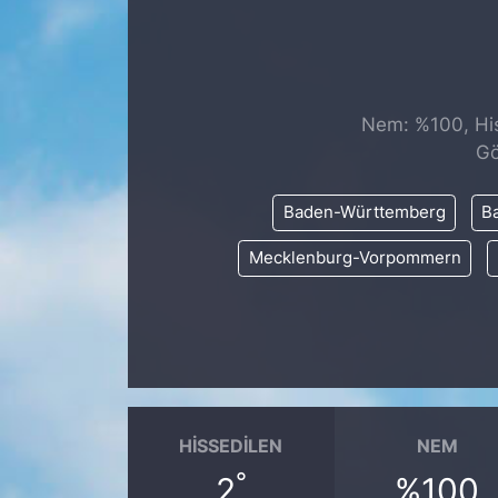
SİYASET
SAĞLIK
Nem: %100, Hiss
Gö
Baden-Württemberg
Ba
Mecklenburg-Vorpommern
HISSEDILEN
NEM
°
2
%100