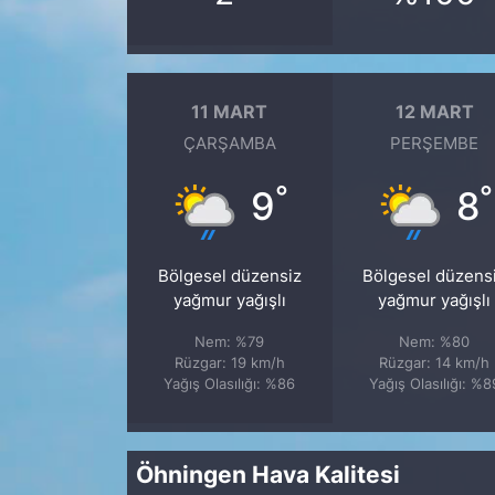
11 MART
12 MART
ÇARŞAMBA
PERŞEMBE
°
°
9
8
Bölgesel düzensiz
Bölgesel düzens
yağmur yağışlı
yağmur yağışlı
Nem: %79
Nem: %80
Rüzgar: 19 km/h
Rüzgar: 14 km/h
Yağış Olasılığı: %86
Yağış Olasılığı: %8
Öhningen Hava Kalitesi