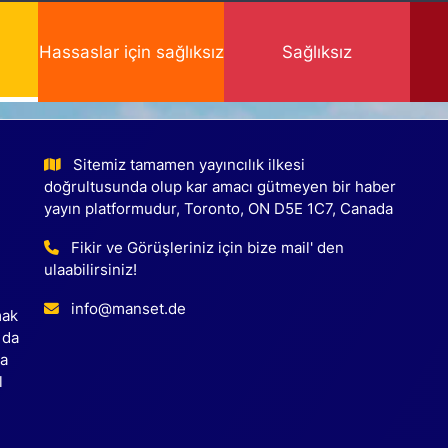
Hassaslar için sağlıksız
Sağlıksız
Sitemiz tamamen yayıncılık ilkesi
doğrultusunda olup kar amacı gütmeyen bir haber
yayın platformudur, Toronto, ON D5E 1C7, Canada
Fikir ve Görüşleriniz için bize mail' den
ulaabilirsiniz!
info@manset.de
mak
 da
ca
l