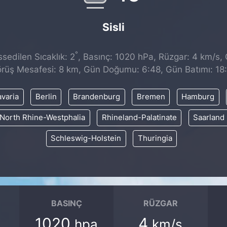
Sisli
°
edilen Sıcaklık: 2
, Basınç: 1020 hPa, Rüzgar: 4 km/s, Ç
rüş Mesafesi: 8 km, Gün Doğumu: 6:48, Gün Batımı: 18
varia
Berlin
Brandenburg
Bremen
Hamburg
North Rhine-Westphalia
Rhineland-Palatinate
Saarland
Schleswig-Holstein
Thuringia
BASINÇ
RÜZGAR
1020
4
hpa
km/s