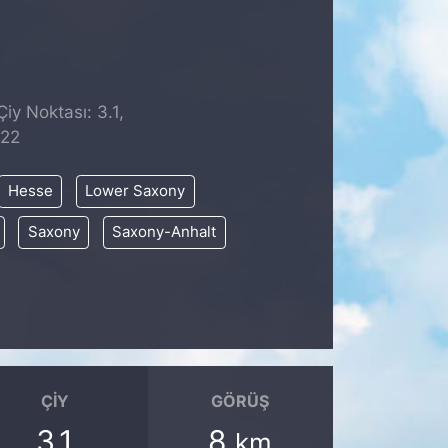
iy Noktası: 3.1,
:22
Hesse
Lower Saxony
Saxony
Saxony-Anhalt
ÇIY
GÖRÜŞ
3.1
8
km