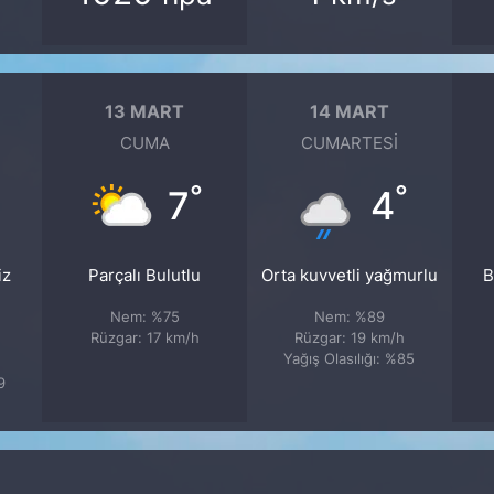
13 MART
14 MART
CUMA
CUMARTESI
°
°
7
4
iz
Parçalı Bulutlu
Orta kuvvetli yağmurlu
B
Nem: %75
Nem: %89
Rüzgar: 17 km/h
Rüzgar: 19 km/h
Yağış Olasılığı: %85
9