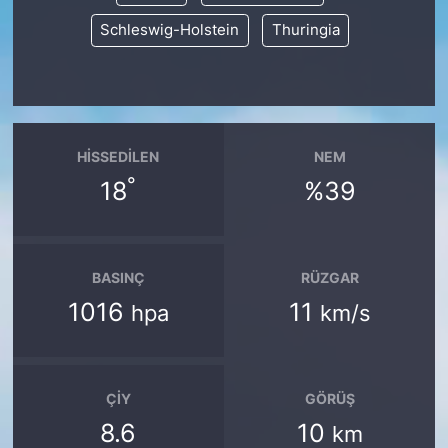
Schleswig-Holstein
Thuringia
HISSEDILEN
NEM
°
18
%39
BASINÇ
RÜZGAR
1016
11
hpa
km/s
ÇIY
GÖRÜŞ
8.6
10
km