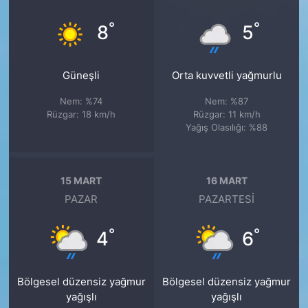
°
°
8
5
Güneşli
Orta kuvvetli yağmurlu
Nem: %74
Nem: %87
Rüzgar: 18 km/h
Rüzgar: 11 km/h
Yağış Olasılığı: %88
15 MART
16 MART
PAZAR
PAZARTESI
°
°
4
6
Bölgesel düzensiz yağmur
Bölgesel düzensiz yağmur
yağışlı
yağışlı