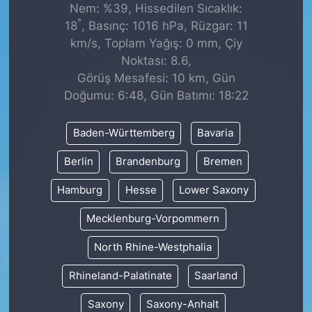
Nem: %39, Hissedilen Sıcaklık:
°
18
, Basınç: 1016 hPa, Rüzgar: 11
km/s, Toplam Yağış: 0 mm, Çiy
Noktası: 8.6,
Görüş Mesafesi: 10 km, Gün
Doğumu: 6:48, Gün Batımı: 18:22
Baden-Württemberg
Bavaria
Berlin
Brandenburg
Bremen
Hamburg
Hesse
Lower Saxony
Mecklenburg-Vorpommern
North Rhine-Westphalia
Rhineland-Palatinate
Saarland
Saxony
Saxony-Anhalt