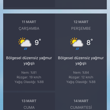
11 MART
12 MART
ÇARŞAMBA
PERŞEMBE
°
°
9
8
Bölgesel düzensiz yağmur
Bölgesel düzensiz yağmur
yağışlı
yağışlı
Nem: %81
Nem: %84
Rüzgar: 19 km/h
Rüzgar: 12 km/h
Yağış Olasılığı: %88
Yağış Olasılığı: %88
13 MART
14 MART
CUMA
CUMARTESI