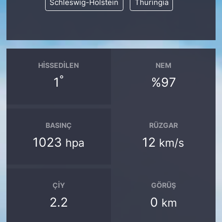
Schleswig-Holstein
Thuringia
HISSEDILEN
NEM
°
1
%97
BASINÇ
RÜZGAR
1023
12
hpa
km/s
ÇIY
GÖRÜŞ
2.2
0
km