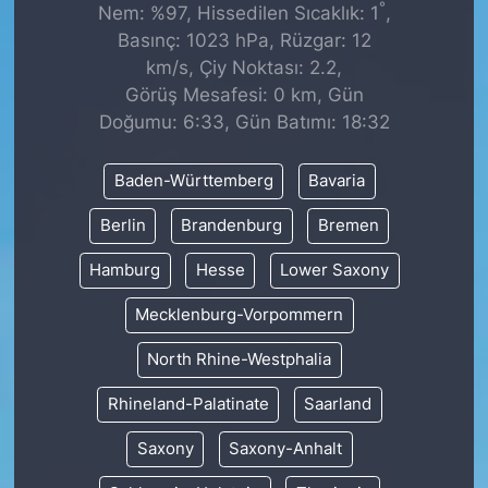
°
Nem: %97, Hissedilen Sıcaklık: 1
,
Basınç: 1023 hPa, Rüzgar: 12
km/s, Çiy Noktası: 2.2,
Görüş Mesafesi: 0 km, Gün
Doğumu: 6:33, Gün Batımı: 18:32
Baden-Württemberg
Bavaria
Berlin
Brandenburg
Bremen
Hamburg
Hesse
Lower Saxony
Mecklenburg-Vorpommern
North Rhine-Westphalia
Rhineland-Palatinate
Saarland
Saxony
Saxony-Anhalt