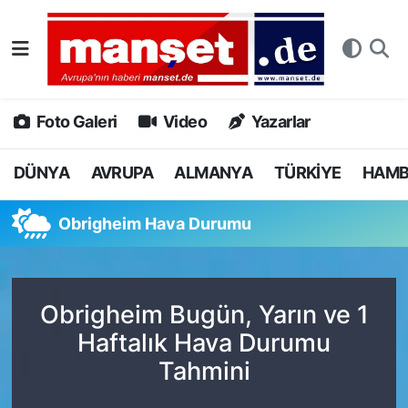
DÜNYA
Nöbetçi Eczaneler
AVRUPA
Hava Durumu
Foto Galeri
Video
Yazarlar
ALMANYA
Namaz Vakitleri
DÜNYA
AVRUPA
ALMANYA
TÜRKİYE
HAM
TÜRKİYE
Trafik Durumu
Obrigheim Hava Durumu
HAMBURG
Puan Durumu ve Fikstür
SPOR
Tüm Manşetler
Obrigheim Bugün, Yarın ve 1
Haftalık Hava Durumu
DEUTSCH
Son Dakika Haberleri
Tahmini
EKONOMİ
Haber Arşivi