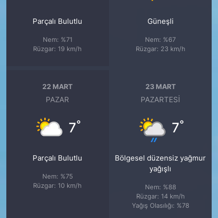
Parçalı Bulutlu
Güneşli
Nem: %71
Nem: %67
Rüzgar: 19 km/h
Rüzgar: 23 km/h
22 MART
23 MART
PAZAR
PAZARTESI
°
°
7
7
Parçalı Bulutlu
Bölgesel düzensiz yağmur
yağışlı
Nem: %75
Rüzgar: 10 km/h
Nem: %88
Rüzgar: 14 km/h
Yağış Olasılığı: %78