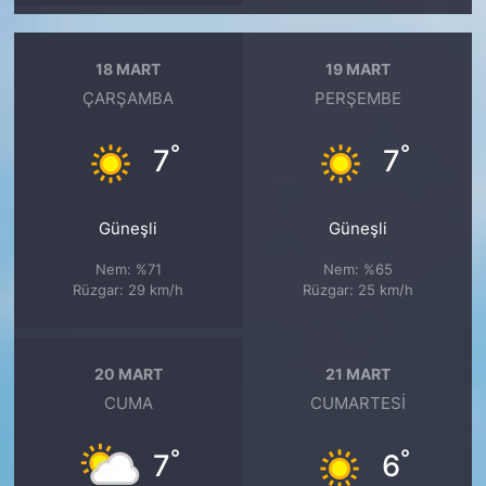
18 MART
19 MART
ÇARŞAMBA
PERŞEMBE
°
°
7
7
Güneşli
Güneşli
Nem: %71
Nem: %65
Rüzgar: 29 km/h
Rüzgar: 25 km/h
20 MART
21 MART
CUMA
CUMARTESI
°
°
7
6