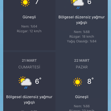
7
6
Güneşli
Bölgesel düzensiz yağmur
yağışlı
Nem: %64
Rüzgar: 12 km/h
Nem: %68
Rüzgar: 18 km/h
Yağış Olasılığı: %84
21 MART
22 MART
CUMARTESI
PAZAR
°
°
6
8
Bölgesel düzensiz yağmur
Güneşli
yağışlı
Nem: %66
Rüzgar: 23 km/h