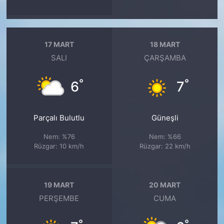
17 MART
18 MART
SALI
ÇARŞAMBA
°
°
6
7
Parçalı Bulutlu
Güneşli
Nem: %76
Nem: %66
Rüzgar: 10 km/h
Rüzgar: 22 km/h
19 MART
20 MART
PERŞEMBE
CUMA
°
°