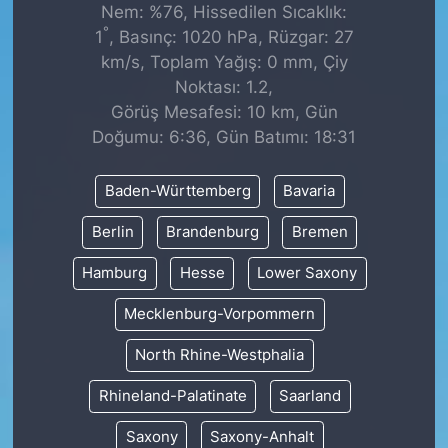
Nem: %76, Hissedilen Sıcaklık:
°
1
, Basınç: 1020 hPa, Rüzgar: 27
km/s, Toplam Yağış: 0 mm, Çiy
Noktası: 1.2,
Görüş Mesafesi: 10 km, Gün
Doğumu: 6:36, Gün Batımı: 18:31
Baden-Württemberg
Bavaria
Berlin
Brandenburg
Bremen
Hamburg
Hesse
Lower Saxony
Mecklenburg-Vorpommern
North Rhine-Westphalia
Rhineland-Palatinate
Saarland
Saxony
Saxony-Anhalt