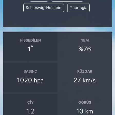
Schleswig-Holstein
Thuringia
HISSEDILEN
NEM
°
1
%76
BASINÇ
RÜZGAR
1020
27
hpa
km/s
ÇIY
GÖRÜŞ
1.2
10
km