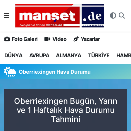
DÜNYA
Nöbetçi Eczaneler
AVRUPA
Hava Durumu
Foto Galeri
Video
Yazarlar
ALMANYA
Namaz Vakitleri
DÜNYA
AVRUPA
ALMANYA
TÜRKİYE
HAM
TÜRKİYE
Trafik Durumu
Oberriexingen Hava Durumu
HAMBURG
Puan Durumu ve Fikstür
SPOR
Tüm Manşetler
Oberriexingen Bugün, Yarın
ve 1 Haftalık Hava Durumu
DEUTSCH
Son Dakika Haberleri
Tahmini
EKONOMİ
Haber Arşivi