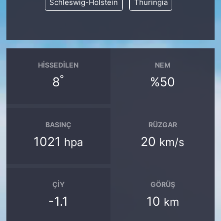
Schleswig-Holstein
Thuringia
HISSEDILEN
NEM
°
8
%50
BASINÇ
RÜZGAR
1021
20
hpa
km/s
ÇIY
GÖRÜŞ
-1.1
10
km