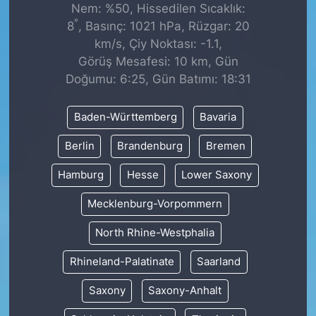
Nem: %50, Hissedilen Sıcaklık:
°
8
, Basınç: 1021 hPa, Rüzgar: 20
km/s, Çiy Noktası: -1.1,
Görüş Mesafesi: 10 km, Gün
Doğumu: 6:25, Gün Batımı: 18:31
Baden-Württemberg
Bavaria
Berlin
Brandenburg
Bremen
Hamburg
Hesse
Lower Saxony
Mecklenburg-Vorpommern
North Rhine-Westphalia
Rhineland-Palatinate
Saarland
Saxony
Saxony-Anhalt