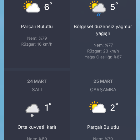
°
°
6
5
Parçalı Bulutlu
Bölgesel düzensiz yağmur
yağışlı
Nem: %79
Rüzgar: 16 km/h
Nem: %77
Rüzgar: 23 km/h
Yağış Olasılığı: %87
24 MART
25 MART
SALI
ÇARŞAMBA
°
°
1
2
Orta kuvvetli karlı
Parçalı Bulutlu
Nem: %89
Nem: %79