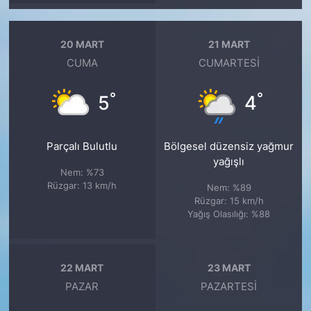
20 MART
21 MART
CUMA
CUMARTESI
°
°
5
4
Parçalı Bulutlu
Bölgesel düzensiz yağmur
yağışlı
Nem: %73
Rüzgar: 13 km/h
Nem: %89
Rüzgar: 15 km/h
Yağış Olasılığı: %88
22 MART
23 MART
PAZAR
PAZARTESI