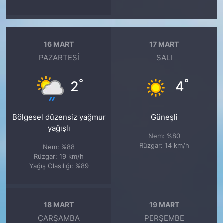
16 MART
17 MART
PAZARTESI
SALI
°
°
2
4
Bölgesel düzensiz yağmur
Güneşli
yağışlı
Nem: %80
Rüzgar: 14 km/h
Nem: %88
Rüzgar: 19 km/h
Yağış Olasılığı: %89
18 MART
19 MART
ÇARŞAMBA
PERŞEMBE