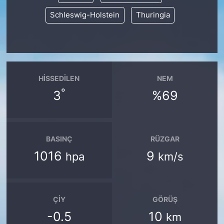
Schleswig-Holstein
Thuringia
HISSEDILEN
NEM
°
3
%69
BASINÇ
RÜZGAR
1016
9
hpa
km/s
ÇIY
GÖRÜŞ
-0.5
10
km