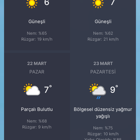
6
7
Güneşli
Güneşli
Nem: %65
Nem: %62
Rüzgar: 19 km/h
Rüzgar: 21 km/h
22 MART
23 MART
PAZAR
PAZARTESI
°
°
7
9
Parçalı Bulutlu
Bölgesel düzensiz yağmur
yağışlı
Nem: %68
Rüzgar: 9 km/h
Nem: %75
Rüzgar: 10 km/h
Yağış Olasılığı: %85