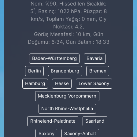
Nem: %90, Hissedilen Sıcaklık:
°
5
, Basınç: 1022 hPa, Rüzgar: 8
km/s, Toplam Yağış: 0 mm, Çiy
Noktası: 4.2,
Görüş Mesafesi: 10 km, Gün
Doğumu: 6:34, Gün Batımı: 18:33
Baden-Württemberg
Bavaria
Berlin
Brandenburg
Bremen
Hamburg
Hesse
Lower Saxony
Mecklenburg-Vorpommern
North Rhine-Westphalia
Rhineland-Palatinate
Saarland
Saxony
Saxony-Anhalt