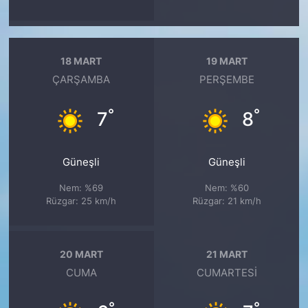
18 MART
19 MART
ÇARŞAMBA
PERŞEMBE
°
°
7
8
Güneşli
Güneşli
Nem: %69
Nem: %60
Rüzgar: 25 km/h
Rüzgar: 21 km/h
20 MART
21 MART
CUMA
CUMARTESI
°
°