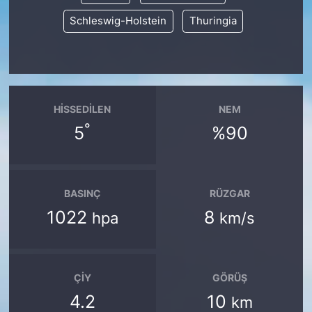
Schleswig-Holstein
Thuringia
HISSEDILEN
NEM
°
5
%90
BASINÇ
RÜZGAR
1022
8
hpa
km/s
ÇIY
GÖRÜŞ
4.2
10
km