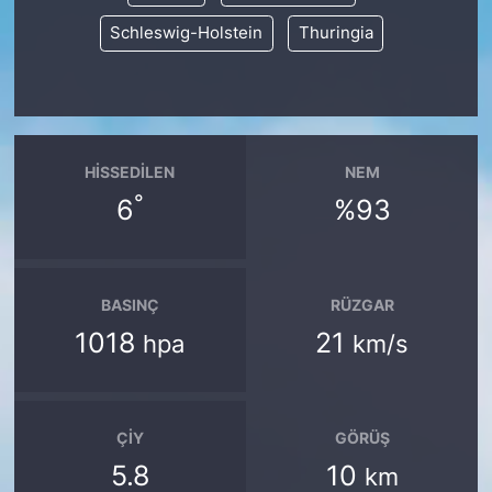
Schleswig-Holstein
Thuringia
HISSEDILEN
NEM
°
6
%93
BASINÇ
RÜZGAR
1018
21
hpa
km/s
ÇIY
GÖRÜŞ
5.8
10
km