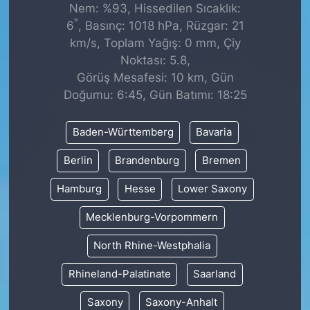
Nem: %93, Hissedilen Sıcaklık:
°
6
, Basınç: 1018 hPa, Rüzgar: 21
km/s, Toplam Yağış: 0 mm, Çiy
Noktası: 5.8,
Görüş Mesafesi: 10 km, Gün
Doğumu: 6:45, Gün Batımı: 18:25
Baden-Württemberg
Bavaria
Berlin
Brandenburg
Bremen
Hamburg
Hesse
Lower Saxony
Mecklenburg-Vorpommern
North Rhine-Westphalia
Rhineland-Palatinate
Saarland
Saxony
Saxony-Anhalt