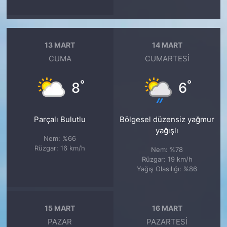
13 MART
14 MART
CUMA
CUMARTESI
°
°
8
6
Parçalı Bulutlu
Bölgesel düzensiz yağmur
yağışlı
Nem: %66
Rüzgar: 16 km/h
Nem: %78
Rüzgar: 19 km/h
Yağış Olasılığı: %86
15 MART
16 MART
PAZAR
PAZARTESI