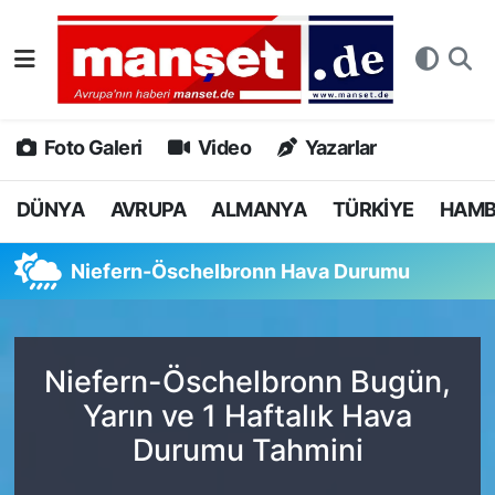
DÜNYA
Nöbetçi Eczaneler
AVRUPA
Hava Durumu
Foto Galeri
Video
Yazarlar
ALMANYA
Namaz Vakitleri
DÜNYA
AVRUPA
ALMANYA
TÜRKİYE
HAM
TÜRKİYE
Trafik Durumu
Niefern-Öschelbronn Hava Durumu
HAMBURG
Puan Durumu ve Fikstür
SPOR
Tüm Manşetler
Niefern-Öschelbronn Bugün,
Yarın ve 1 Haftalık Hava
DEUTSCH
Son Dakika Haberleri
Durumu Tahmini
EKONOMİ
Haber Arşivi