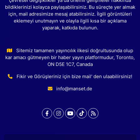
çevresel değişiklikler ya da önemli gelişmeler hakkında
bildiklerinizi kolayca paylaşabilirsiniz. Bu süreçte yer almak
için, mail adresimize mesaj atabilirsiniz. İlgili görüntüleri
eklemeyi unutmayın ve olayla ilgili kısa bir açıklama
yaparak, katkıda bulunun.
Sitemiz tamamen yayıncılık ilkesi doğrultusunda olup
kar amacı gütmeyen bir haber yayın platformudur, Toronto,
ON D5E 1C7, Canada
Fikir ve Görüşleriniz için bize mail' den ulaabilirsiniz!
info@manset.de