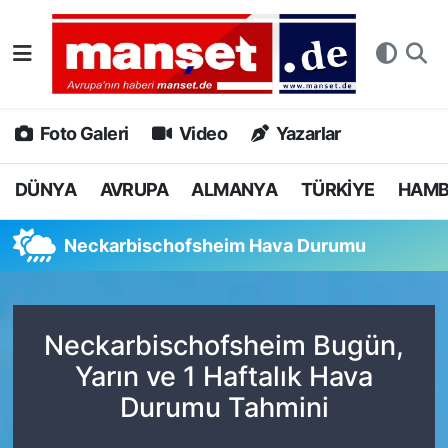
DÜNYA
Nöbetçi Eczaneler
AVRUPA
Hava Durumu
Foto Galeri
Video
Yazarlar
ALMANYA
Namaz Vakitleri
DÜNYA
AVRUPA
ALMANYA
TÜRKİYE
HAM
TÜRKİYE
Trafik Durumu
Neckarbischofsheim Hava Durumu
HAMBURG
Puan Durumu ve Fikstür
SPOR
Tüm Manşetler
Neckarbischofsheim Bugün,
Yarın ve 1 Haftalık Hava
DEUTSCH
Son Dakika Haberleri
Durumu Tahmini
EKONOMİ
Haber Arşivi