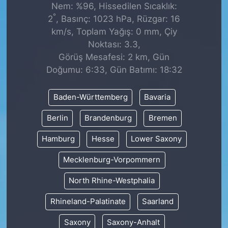
Nem: %96, Hissedilen Sıcaklık:
°
2
, Basınç: 1023 hPa, Rüzgar: 16
km/s, Toplam Yağış: 0 mm, Çiy
Noktası: 3.3,
Görüş Mesafesi: 2 km, Gün
Doğumu: 6:33, Gün Batımı: 18:32
Baden-Württemberg
Bavaria
Berlin
Brandenburg
Bremen
Hamburg
Hesse
Lower Saxony
Mecklenburg-Vorpommern
North Rhine-Westphalia
Rhineland-Palatinate
Saarland
Saxony
Saxony-Anhalt