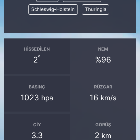
Schleswig-Holstein
Thuringia
HISSEDILEN
NEM
°
2
%96
BASINÇ
RÜZGAR
1023
16
hpa
km/s
ÇIY
GÖRÜŞ
3.3
2
km