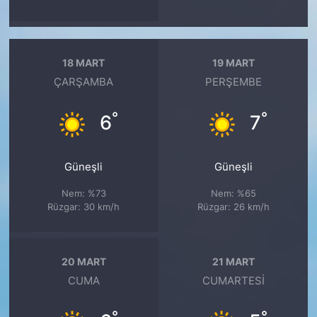
18 MART
19 MART
ÇARŞAMBA
PERŞEMBE
°
°
6
7
Güneşli
Güneşli
Nem: %73
Nem: %65
Rüzgar: 30 km/h
Rüzgar: 26 km/h
20 MART
21 MART
CUMA
CUMARTESI
°
°