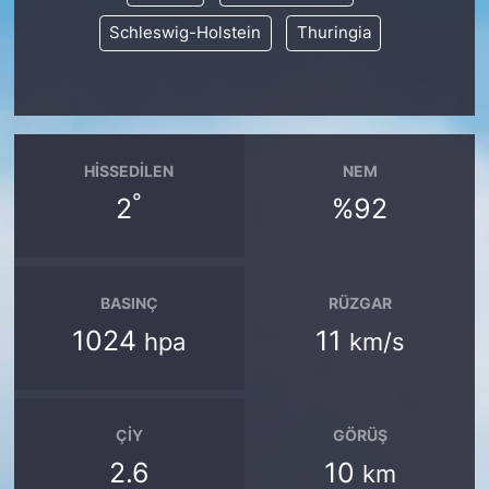
Schleswig-Holstein
Thuringia
HISSEDILEN
NEM
°
2
%92
BASINÇ
RÜZGAR
1024
11
hpa
km/s
ÇIY
GÖRÜŞ
2.6
10
km