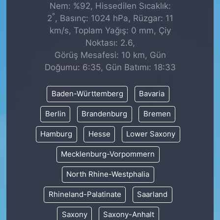
Nem: %92, Hissedilen Sıcaklık:
°
2
, Basınç: 1024 hPa, Rüzgar: 11
km/s, Toplam Yağış: 0 mm, Çiy
Noktası: 2.6,
Görüş Mesafesi: 10 km, Gün
Doğumu: 6:35, Gün Batımı: 18:33
Baden-Württemberg
Bavaria
Berlin
Brandenburg
Bremen
Hamburg
Hesse
Lower Saxony
Mecklenburg-Vorpommern
North Rhine-Westphalia
Rhineland-Palatinate
Saarland
Saxony
Saxony-Anhalt