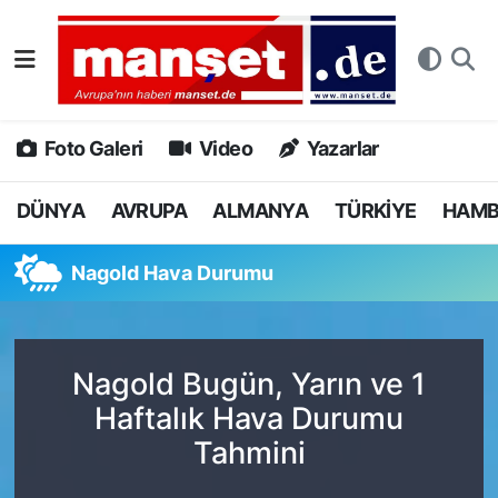
DÜNYA
Nöbetçi Eczaneler
AVRUPA
Hava Durumu
Foto Galeri
Video
Yazarlar
ALMANYA
Namaz Vakitleri
DÜNYA
AVRUPA
ALMANYA
TÜRKİYE
HAM
TÜRKİYE
Trafik Durumu
Nagold Hava Durumu
HAMBURG
Puan Durumu ve Fikstür
SPOR
Tüm Manşetler
Nagold Bugün, Yarın ve 1
Haftalık Hava Durumu
DEUTSCH
Son Dakika Haberleri
Tahmini
EKONOMİ
Haber Arşivi