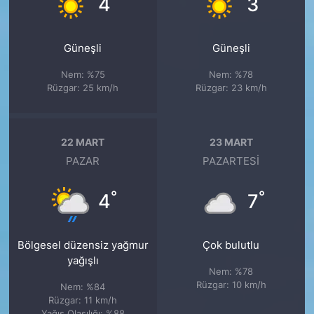
4
3
Güneşli
Güneşli
Nem: %75
Nem: %78
Rüzgar: 25 km/h
Rüzgar: 23 km/h
22 MART
23 MART
PAZAR
PAZARTESI
°
°
4
7
Bölgesel düzensiz yağmur
Çok bulutlu
yağışlı
Nem: %78
Rüzgar: 10 km/h
Nem: %84
Rüzgar: 11 km/h
Yağış Olasılığı: %88