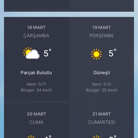
18 MART
19 MART
ÇARŞAMBA
PERŞEMBE
°
°
5
5
Parçalı Bulutlu
Güneşli
Nem: %77
Nem: %72
Rüzgar: 34 km/h
Rüzgar: 25 km/h
20 MART
21 MART
CUMA
CUMARTESI
°
°