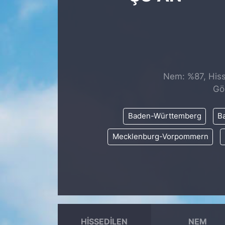
SİYASET
SAĞLIK
Nem: %87, Hisse
Gö
Baden-Württemberg
Ba
Mecklenburg-Vorpommern
HISSEDILEN
NEM