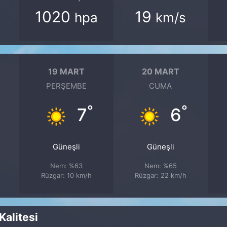
1020
19
hpa
km/s
19 MART
20 MART
PERŞEMBE
CUMA
°
°
7
6
Güneşli
Güneşli
Nem: %63
Nem: %65
Rüzgar: 10 km/h
Rüzgar: 22 km/h
alitesi