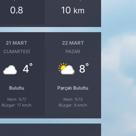
0.8
10
km
21 MART
22 MART
CUMARTESI
PAZAR
°
°
4
8
Bulutlu
Parçalı Bulutlu
Nem: %77
Nem: %73
Rüzgar: 17 km/h
Rüzgar: 9 km/h