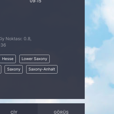
09:15
iy Noktası: 0.8,
:36
Hesse
Lower Saxony
Saxony
Saxony-Anhalt
ÇIY
GÖRÜŞ