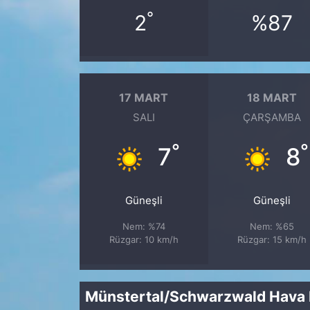
°
2
%87
17 MART
18 MART
SALI
ÇARŞAMBA
°
°
7
8
Güneşli
Güneşli
Nem: %74
Nem: %65
Rüzgar: 10 km/h
Rüzgar: 15 km/h
Münstertal/Schwarzwald Hava K