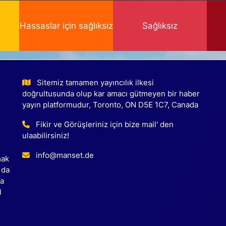
Hassaslar için sağlıksız
Sağlıksız
Sitemiz tamamen yayıncılık ilkesi
doğrultusunda olup kar amacı gütmeyen bir haber
yayın platformudur, Toronto, ON D5E 1C7, Canada
Fikir ve Görüşleriniz için bize mail' den
ulaabilirsiniz!
info@manset.de
mak
 da
ca
l