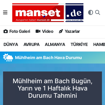
DÜNYA
Nöbetçi Eczaneler
AVRUPA
Hava Durumu
Foto Galeri
Video
Yazarlar
ALMANYA
Namaz Vakitleri
DÜNYA
AVRUPA
ALMANYA
TÜRKİYE
HAM
TÜRKİYE
Trafik Durumu
Mühlheim am Bach Hava Durumu
HAMBURG
Puan Durumu ve Fikstür
SPOR
Tüm Manşetler
Mühlheim am Bach Bugün,
Yarın ve 1 Haftalık Hava
DEUTSCH
Son Dakika Haberleri
Durumu Tahmini
EKONOMİ
Haber Arşivi