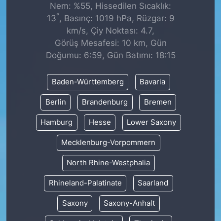
Nem: %55, Hissedilen Sıcaklık:
°
13
, Basınç: 1019 hPa, Rüzgar: 9
km/s, Çiy Noktası: 4.7,
Görüş Mesafesi: 10 km, Gün
Doğumu: 6:59, Gün Batımı: 18:15
Baden-Württemberg
Bavaria
Berlin
Brandenburg
Bremen
Hamburg
Hesse
Lower Saxony
Mecklenburg-Vorpommern
North Rhine-Westphalia
Rhineland-Palatinate
Saarland
Saxony
Saxony-Anhalt