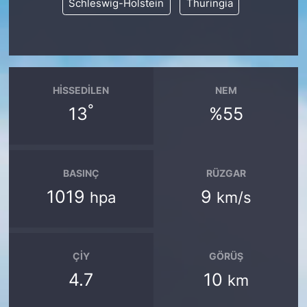
Schleswig-Holstein
Thuringia
HISSEDILEN
NEM
°
13
%55
BASINÇ
RÜZGAR
1019
9
hpa
km/s
ÇIY
GÖRÜŞ
4.7
10
km