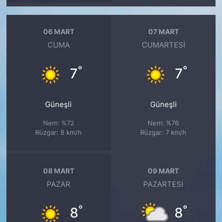
06 MART
07 MART
CUMA
CUMARTESI
°
°
7
7
Güneşli
Güneşli
Nem: %72
Nem: %76
Rüzgar: 8 km/h
Rüzgar: 7 km/h
08 MART
09 MART
PAZAR
PAZARTESI
°
°
8
8