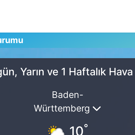
urumu
n, Yarın ve 1 Haftalık Hav
Baden-
Württemberg
°
10