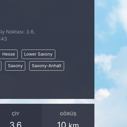
iy Noktası: 3.6,
:43
Hesse
Lower Saxony
Saxony
Saxony-Anhalt
ÇIY
GÖRÜŞ
3.6
10
km