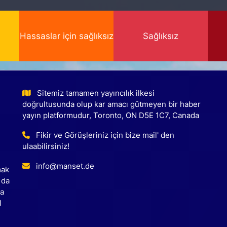
Hassaslar için sağlıksız
Sağlıksız
Sitemiz tamamen yayıncılık ilkesi
doğrultusunda olup kar amacı gütmeyen bir haber
yayın platformudur, Toronto, ON D5E 1C7, Canada
Fikir ve Görüşleriniz için bize mail' den
ulaabilirsiniz!
info@manset.de
mak
 da
ca
l