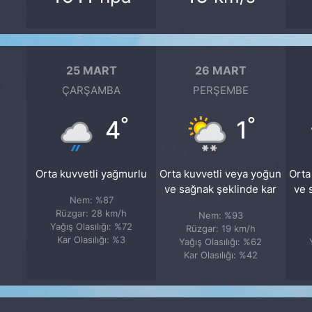
25 MART
26 MART
ÇARŞAMBA
PERŞEMBE
°
°
4
1
Orta kuvvetli yağmurlu
Orta kuvvetli veya yoğun
Orta
ve sağnak şeklinde kar
ve 
Nem: %87
Rüzgar: 28 km/h
Nem: %93
Yağış Olasılığı: %72
Rüzgar: 19 km/h
Kar Olasılığı: %3
Yağış Olasılığı: %62
Kar Olasılığı: %42