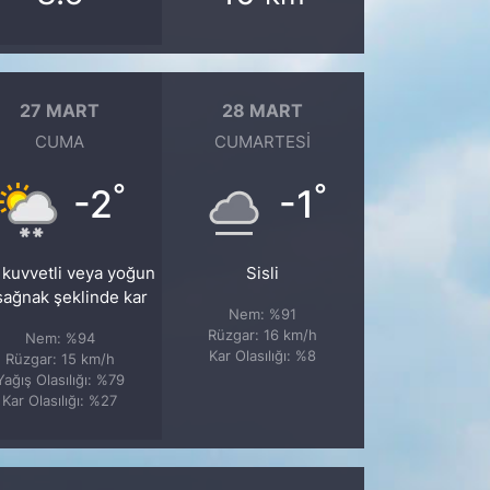
27 MART
28 MART
CUMA
CUMARTESI
°
°
-2
-1
 kuvvetli veya yoğun
Sisli
sağnak şeklinde kar
Nem: %91
Rüzgar: 16 km/h
Nem: %94
Kar Olasılığı: %8
Rüzgar: 15 km/h
Yağış Olasılığı: %79
Kar Olasılığı: %27