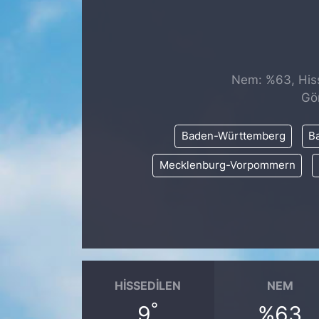
SİYASET
SAĞLIK
Nem: %63, Hiss
Gö
Baden-Württemberg
Ba
Mecklenburg-Vorpommern
HISSEDILEN
NEM
°
9
%63