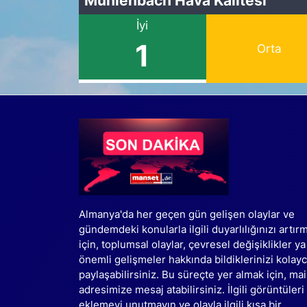
İyi
1
Orta
Almanya'da her geçen gün gelişen olaylar ve
gündemdeki konularla ilgili duyarlılığınızı artır
için, toplumsal olaylar, çevresel değişiklikler ya
önemli gelişmeler hakkında bildiklerinizi kolay
paylaşabilirsiniz. Bu süreçte yer almak için, mai
adresimize mesaj atabilirsiniz. İlgili görüntüleri
eklemeyi unutmayın ve olayla ilgili kısa bir