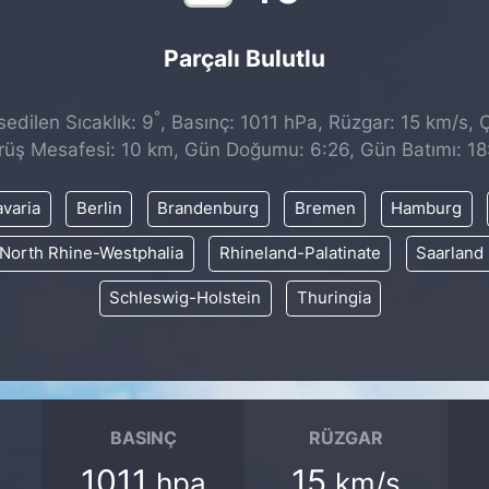
Parçalı Bulutlu
°
edilen Sıcaklık: 9
, Basınç: 1011 hPa, Rüzgar: 15 km/s, Ç
rüş Mesafesi: 10 km, Gün Doğumu: 6:26, Gün Batımı: 18
varia
Berlin
Brandenburg
Bremen
Hamburg
North Rhine-Westphalia
Rhineland-Palatinate
Saarland
Schleswig-Holstein
Thuringia
BASINÇ
RÜZGAR
1011
15
hpa
km/s