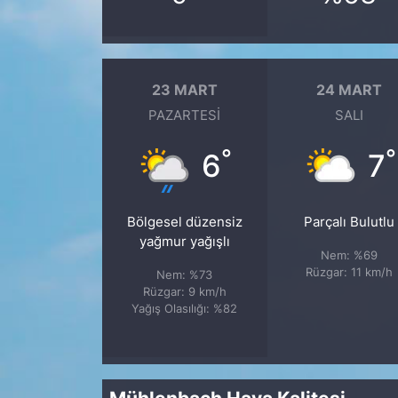
23 MART
24 MART
PAZARTESI
SALI
°
°
6
7
Bölgesel düzensiz
Parçalı Bulutlu
yağmur yağışlı
Nem: %69
Rüzgar: 11 km/h
Nem: %73
Rüzgar: 9 km/h
Yağış Olasılığı: %82
Mühlenbach Hava Kalitesi