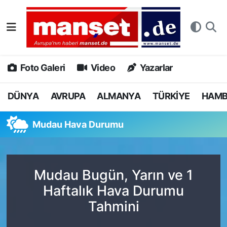
DÜNYA
Nöbetçi Eczaneler
AVRUPA
Hava Durumu
Foto Galeri
Video
Yazarlar
ALMANYA
Namaz Vakitleri
DÜNYA
AVRUPA
ALMANYA
TÜRKİYE
HAM
TÜRKİYE
Trafik Durumu
Mudau Hava Durumu
HAMBURG
Puan Durumu ve Fikstür
SPOR
Tüm Manşetler
Mudau Bugün, Yarın ve 1
Haftalık Hava Durumu
DEUTSCH
Son Dakika Haberleri
Tahmini
EKONOMİ
Haber Arşivi