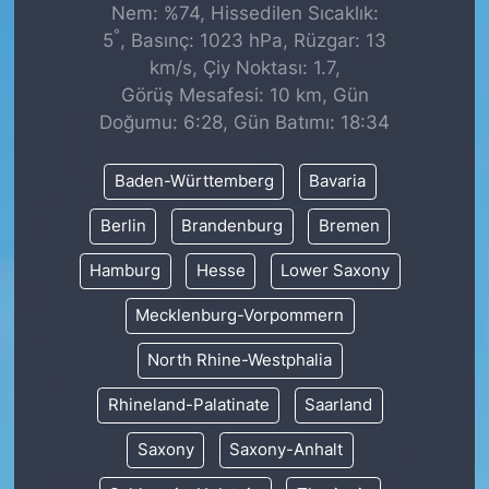
Nem: %74, Hissedilen Sıcaklık:
°
5
, Basınç: 1023 hPa, Rüzgar: 13
km/s, Çiy Noktası: 1.7,
Görüş Mesafesi: 10 km, Gün
Doğumu: 6:28, Gün Batımı: 18:34
Baden-Württemberg
Bavaria
Berlin
Brandenburg
Bremen
Hamburg
Hesse
Lower Saxony
Mecklenburg-Vorpommern
North Rhine-Westphalia
Rhineland-Palatinate
Saarland
Saxony
Saxony-Anhalt