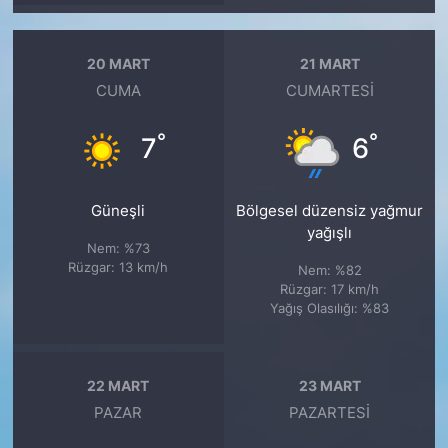
20 MART
21 MART
CUMA
CUMARTESI
°
°
7
6
Güneşli
Bölgesel düzensiz yağmur
yağışlı
Nem: %73
Rüzgar: 13 km/h
Nem: %82
Rüzgar: 17 km/h
Yağış Olasılığı: %83
22 MART
23 MART
PAZAR
PAZARTESI