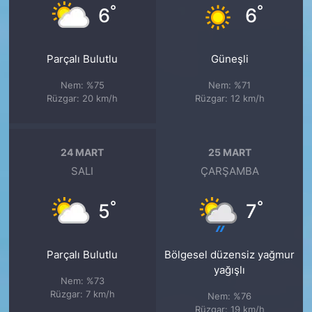
°
°
6
6
Parçalı Bulutlu
Güneşli
Nem: %75
Nem: %71
Rüzgar: 20 km/h
Rüzgar: 12 km/h
24 MART
25 MART
SALI
ÇARŞAMBA
°
°
5
7
Parçalı Bulutlu
Bölgesel düzensiz yağmur
yağışlı
Nem: %73
Rüzgar: 7 km/h
Nem: %76
Rüzgar: 19 km/h