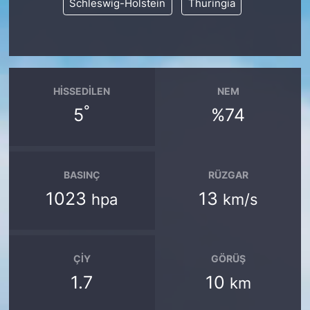
Schleswig-Holstein
Thuringia
HISSEDILEN
NEM
°
5
%74
BASINÇ
RÜZGAR
1023
13
hpa
km/s
ÇIY
GÖRÜŞ
1.7
10
km