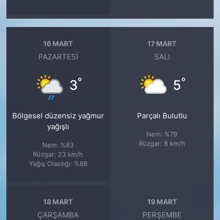
16 MART
17 MART
PAZARTESI
SALI
°
°
3
5
Bölgesel düzensiz yağmur
Parçalı Bulutlu
yağışlı
Nem: %79
Rüzgar: 8 km/h
Nem: %83
Rüzgar: 23 km/h
Yağış Olasılığı: %88
18 MART
19 MART
ÇARŞAMBA
PERŞEMBE