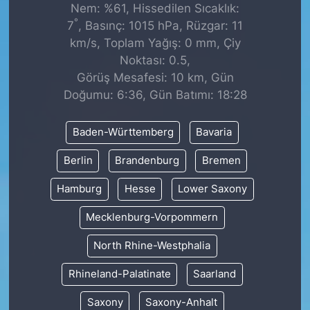
Nem: %61, Hissedilen Sıcaklık:
°
7
, Basınç: 1015 hPa, Rüzgar: 11
km/s, Toplam Yağış: 0 mm, Çiy
Noktası: 0.5,
Görüş Mesafesi: 10 km, Gün
Doğumu: 6:36, Gün Batımı: 18:28
Baden-Württemberg
Bavaria
Berlin
Brandenburg
Bremen
Hamburg
Hesse
Lower Saxony
Mecklenburg-Vorpommern
North Rhine-Westphalia
Rhineland-Palatinate
Saarland
Saxony
Saxony-Anhalt