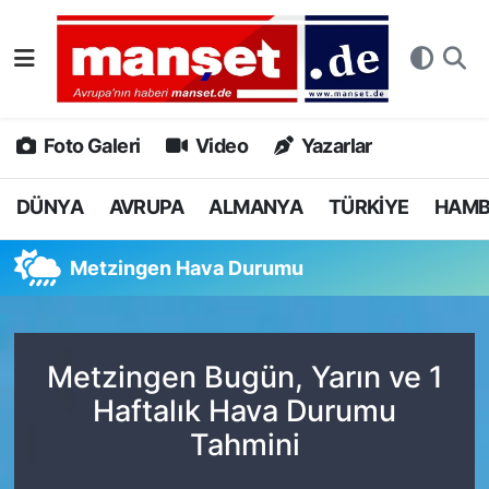
DÜNYA
Nöbetçi Eczaneler
AVRUPA
Hava Durumu
Foto Galeri
Video
Yazarlar
ALMANYA
Namaz Vakitleri
DÜNYA
AVRUPA
ALMANYA
TÜRKİYE
HAM
TÜRKİYE
Trafik Durumu
Metzingen Hava Durumu
HAMBURG
Puan Durumu ve Fikstür
SPOR
Tüm Manşetler
Metzingen Bugün, Yarın ve 1
Haftalık Hava Durumu
DEUTSCH
Son Dakika Haberleri
Tahmini
EKONOMİ
Haber Arşivi