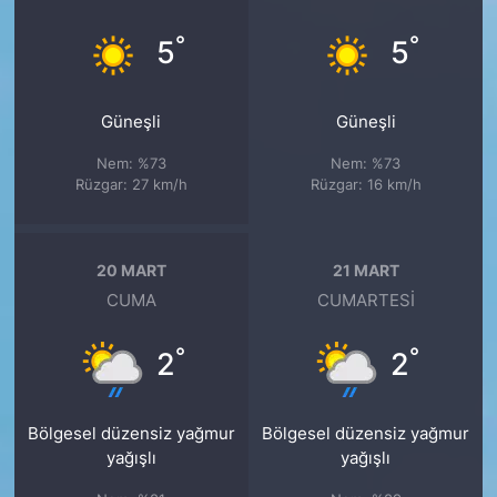
°
°
5
5
Güneşli
Güneşli
Nem: %73
Nem: %73
Rüzgar: 27 km/h
Rüzgar: 16 km/h
20 MART
21 MART
CUMA
CUMARTESI
°
°
2
2
Bölgesel düzensiz yağmur
Bölgesel düzensiz yağmur
yağışlı
yağışlı