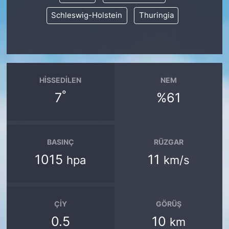
Schleswig-Holstein
Thuringia
HISSEDILEN
NEM
°
7
%61
BASINÇ
RÜZGAR
1015
11
hpa
km/s
ÇIY
GÖRÜŞ
0.5
10
km