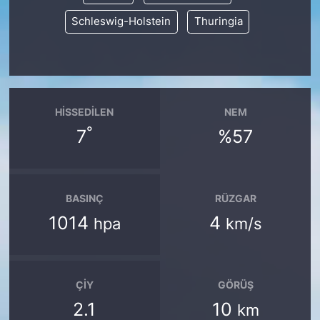
Schleswig-Holstein
Thuringia
HISSEDILEN
NEM
°
7
%57
BASINÇ
RÜZGAR
1014
4
hpa
km/s
ÇIY
GÖRÜŞ
2.1
10
km