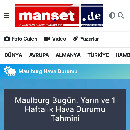
DÜNYA
Nöbetçi Eczaneler
AVRUPA
Hava Durumu
Foto Galeri
Video
Yazarlar
ALMANYA
Namaz Vakitleri
DÜNYA
AVRUPA
ALMANYA
TÜRKİYE
HAM
TÜRKİYE
Trafik Durumu
Maulburg Hava Durumu
HAMBURG
Puan Durumu ve Fikstür
SPOR
Tüm Manşetler
Maulburg Bugün, Yarın ve 1
Haftalık Hava Durumu
DEUTSCH
Son Dakika Haberleri
Tahmini
EKONOMİ
Haber Arşivi