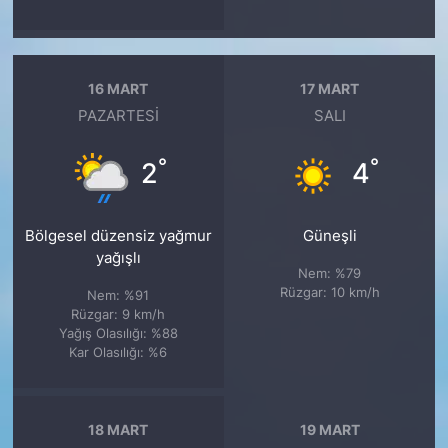
16 MART
17 MART
PAZARTESI
SALI
°
°
2
4
Bölgesel düzensiz yağmur
Güneşli
yağışlı
Nem: %79
Rüzgar: 10 km/h
Nem: %91
Rüzgar: 9 km/h
Yağış Olasılığı: %88
Kar Olasılığı: %6
18 MART
19 MART