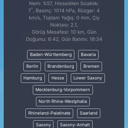
Nem: %57, Hissedilen Sıcaklık:
°
7
, Basınç: 1014 hPa, Rüzgar: 4
km/s, Toplam Yağış: 0 mm, Çiy
Noktası: 2.1,
Görüş Mesafesi: 10 km, Gün
Doğumu: 6:42, Gün Batımı: 18:34
Baden-Württemberg
Bavaria
Berlin
Brandenburg
Bremen
Hamburg
Hesse
Lower Saxony
Mecklenburg-Vorpommern
North Rhine-Westphalia
Rhineland-Palatinate
Saarland
Saxony
Saxony-Anhalt