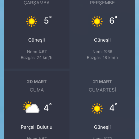
ÇARŞAMBA
PERŞEMBE
°
°
5
6
Güneşli
Güneşli
Nem: %67
Nem: %66
Rüzgar: 24 km/h
Rüzgar: 18 km/h
20 MART
21 MART
CUMA
CUMARTESI
°
°
4
4
Parçalı Bulutlu
Güneşli
Nem: %67
Nem: %72