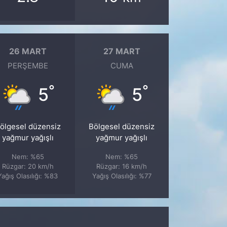
26 MART
27 MART
PERŞEMBE
CUMA
°
°
5
5
ölgesel düzensiz
Bölgesel düzensiz
yağmur yağışlı
yağmur yağışlı
Nem: %65
Nem: %65
Rüzgar: 20 km/h
Rüzgar: 16 km/h
Yağış Olasılığı: %83
Yağış Olasılığı: %77