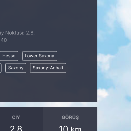
iy Noktası: 2.8,
:40
Hesse
Lower Saxony
Saxony
Saxony-Anhalt
ÇIY
GÖRÜŞ
2.8
10
km