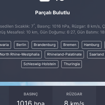
Parçalı Bulutlu
°
edilen Sıcaklık: 7
, Basınç: 1016 hPa, Rüzgar: 8 km/s, Ç
rüş Mesafesi: 10 km, Gün Doğumu: 6:27, Gün Batımı: 18
varia
Berlin
Brandenburg
Bremen
Hamburg
North Rhine-Westphalia
Rhineland-Palatinate
Saarland
Schleswig-Holstein
Thuringia
BASINÇ
RÜZGAR
1016
8
hpa
km/s