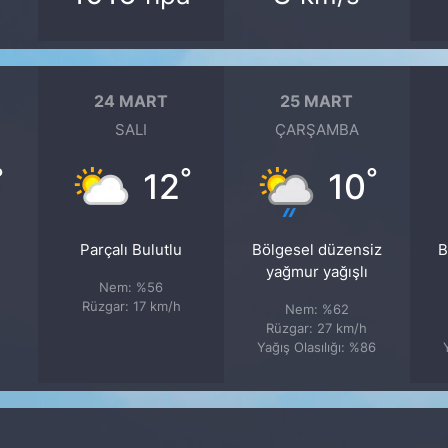
24 MART
25 MART
SALI
ÇARŞAMBA
°
°
°
12
10
Parçalı Bulutlu
Bölgesel düzensiz
B
yağmur yağışlı
Nem: %56
Rüzgar: 17 km/h
Nem: %62
Rüzgar: 27 km/h
Yağış Olasılığı: %86