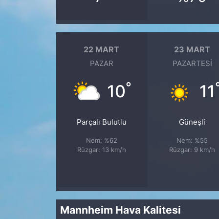
22 MART
23 MART
PAZAR
PAZARTESI
°
10
11
Parçalı Bulutlu
Güneşli
Nem: %62
Nem: %55
Rüzgar: 13 km/h
Rüzgar: 9 km/h
Mannheim Hava Kalitesi