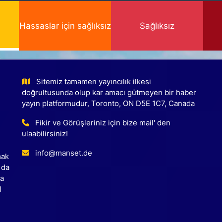
Hassaslar için sağlıksız
Sağlıksız
Sitemiz tamamen yayıncılık ilkesi
doğrultusunda olup kar amacı gütmeyen bir haber
yayın platformudur, Toronto, ON D5E 1C7, Canada
Fikir ve Görüşleriniz için bize mail' den
ulaabilirsiniz!
info@manset.de
mak
 da
ca
l