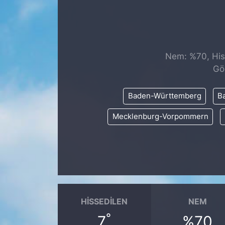
SİYASET
SAĞLIK
Nem: %70, Hiss
Gö
Baden-Württemberg
Ba
Mecklenburg-Vorpommern
HISSEDILEN
NEM
°
7
%70