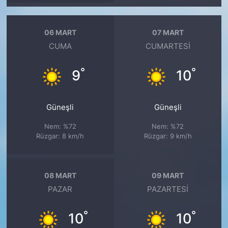
06 MART
07 MART
CUMA
CUMARTESI
°
°
9
10
Güneşli
Güneşli
Nem: %72
Nem: %72
Rüzgar: 8 km/h
Rüzgar: 9 km/h
08 MART
09 MART
PAZAR
PAZARTESI
°
°
10
10