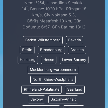
Nem: %54, Hissedilen Sıcaklık:
°
14
, Basınç: 1020 hPa, Rüzgar: 18
km/s, Çiy Noktası: 5.3,
Görüş Mesafesi: 10 km, Gün
Doğumu: 6:57, Gün Batımı: 18:12
Baden-Württemberg
Bavaria
Berlin
Brandenburg
Bremen
Hamburg
Hesse
Lower Saxony
Mecklenburg-Vorpommern
North Rhine-Westphalia
Rhineland-Palatinate
Saarland
Saxony
Saxony-Anhalt