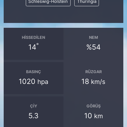
Schleswig-Holstein
Thuringia
HISSEDILEN
NEM
°
14
%54
BASINÇ
RÜZGAR
1020
18
hpa
km/s
ÇIY
GÖRÜŞ
5.3
10
km