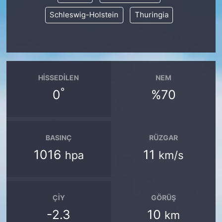
Schleswig-Holstein
Thuringia
HISSEDILEN
NEM
°
0
%70
BASINÇ
RÜZGAR
1016
11
hpa
km/s
ÇIY
GÖRÜŞ
-2.3
10
km