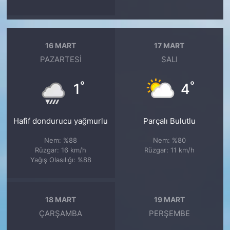
16 MART
17 MART
PAZARTESI
SALI
°
°
1
4
Hafif dondurucu yağmurlu
Parçalı Bulutlu
Nem: %88
Nem: %80
Rüzgar: 16 km/h
Rüzgar: 11 km/h
Yağış Olasılığı: %88
18 MART
19 MART
ÇARŞAMBA
PERŞEMBE