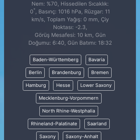
Nem: %70, Hissedilen Sıcaklık:
°
0
, Basınç: 1016 hPa, Rüzgar: 11
km/s, Toplam Yağış: 0 mm, Çiy
Noktası: -2.3,
Görüş Mesafesi: 10 km, Gün
Doğumu: 6:40, Gün Batımı: 18:32
Baden-Württemberg
Bavaria
Berlin
Brandenburg
Bremen
Hamburg
Hesse
Lower Saxony
Mecklenburg-Vorpommern
North Rhine-Westphalia
Rhineland-Palatinate
Saarland
Saxony
Saxony-Anhalt