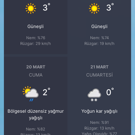
°
°
3
3
Güneşli
Güneşli
Nem: %76
Nem: %74
Rüzgar: 29 km/h
Rüzgar: 19 km/h
20 MART
21 MART
CUMA
CUMARTESI
°
°
2
0
Bölgesel düzensiz yağmur
Yoğun kar yağışlı
yağışlı
Nem: %91
Rüzgar: 13 km/h
Nem: %82
Yağış Olasılığı: %77
Rüzgar: 13 km/h