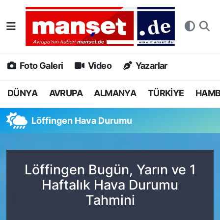
DÜNYA
Nöbetçi Eczaneler
AVRUPA
Hava Durumu
Foto Galeri
Video
Yazarlar
ALMANYA
Namaz Vakitleri
DÜNYA
AVRUPA
ALMANYA
TÜRKİYE
HAM
TÜRKİYE
Trafik Durumu
Löffingen Hava Durumu
HAMBURG
Puan Durumu ve Fikstür
SPOR
Tüm Manşetler
Löffingen Bugün, Yarın ve 1
Haftalık Hava Durumu
DEUTSCH
Son Dakika Haberleri
Tahmini
EKONOMİ
Haber Arşivi