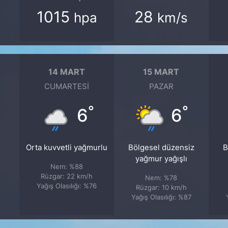
1015
28
hpa
km/s
14 MART
15 MART
CUMARTESI
PAZAR
°
°
6
6
Orta kuvvetli yağmurlu
Bölgesel düzensiz
B
yağmur yağışlı
Nem: %88
Rüzgar: 22 km/h
Nem: %78
Yağış Olasılığı: %76
Rüzgar: 10 km/h
Yağış Olasılığı: %87