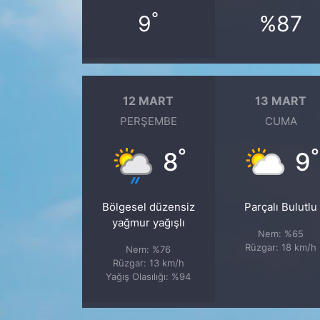
°
9
%87
12 MART
13 MART
PERŞEMBE
CUMA
°
°
8
9
Bölgesel düzensiz
Parçalı Bulutlu
yağmur yağışlı
Nem: %65
Rüzgar: 18 km/h
Nem: %76
Rüzgar: 13 km/h
Yağış Olasılığı: %94