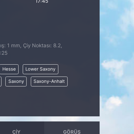
17:45
ş: 1 mm, Çiy Noktası: 8.2,
:25
Hesse
Lower Saxony
Saxony
Saxony-Anhalt
ÇIY
GÖRÜŞ