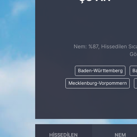
SİYASET
SAĞLIK
Nem: %87, Hissedilen Sıca
Gö
Baden-Württemberg
Ba
Mecklenburg-Vorpommern
HISSEDILEN
NEM