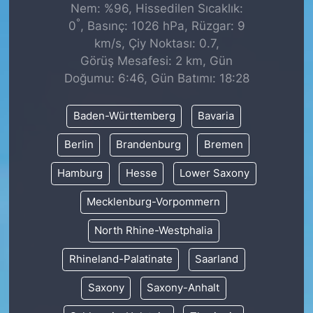
Nem: %96, Hissedilen Sıcaklık:
°
0
, Basınç: 1026 hPa, Rüzgar: 9
km/s, Çiy Noktası: 0.7,
Görüş Mesafesi: 2 km, Gün
Doğumu: 6:46, Gün Batımı: 18:28
Baden-Württemberg
Bavaria
Berlin
Brandenburg
Bremen
Hamburg
Hesse
Lower Saxony
Mecklenburg-Vorpommern
North Rhine-Westphalia
Rhineland-Palatinate
Saarland
Saxony
Saxony-Anhalt