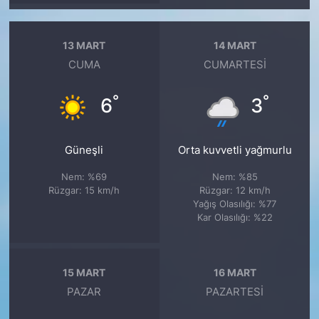
13 MART
14 MART
CUMA
CUMARTESI
°
°
6
3
Güneşli
Orta kuvvetli yağmurlu
Nem: %69
Nem: %85
Rüzgar: 15 km/h
Rüzgar: 12 km/h
Yağış Olasılığı: %77
Kar Olasılığı: %22
15 MART
16 MART
PAZAR
PAZARTESI