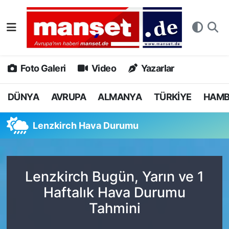
DÜNYA
Nöbetçi Eczaneler
AVRUPA
Hava Durumu
Foto Galeri
Video
Yazarlar
ALMANYA
Namaz Vakitleri
DÜNYA
AVRUPA
ALMANYA
TÜRKİYE
HAM
TÜRKİYE
Trafik Durumu
Lenzkirch Hava Durumu
HAMBURG
Puan Durumu ve Fikstür
SPOR
Tüm Manşetler
Lenzkirch Bugün, Yarın ve 1
Haftalık Hava Durumu
DEUTSCH
Son Dakika Haberleri
Tahmini
EKONOMİ
Haber Arşivi