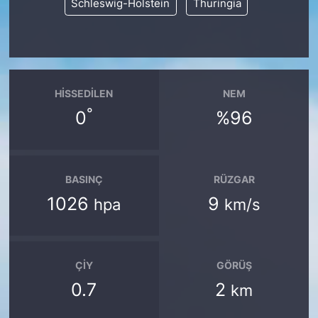
Schleswig-Holstein
Thuringia
HISSEDILEN
NEM
°
0
%96
BASINÇ
RÜZGAR
1026
9
hpa
km/s
ÇIY
GÖRÜŞ
0.7
2
km