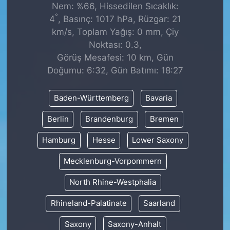
Nem: %66, Hissedilen Sıcaklık:
°
4
, Basınç: 1017 hPa, Rüzgar: 21
km/s, Toplam Yağış: 0 mm, Çiy
Noktası: 0.3,
Görüş Mesafesi: 10 km, Gün
Doğumu: 6:32, Gün Batımı: 18:27
Baden-Württemberg
Bavaria
Berlin
Brandenburg
Bremen
Hamburg
Hesse
Lower Saxony
Mecklenburg-Vorpommern
North Rhine-Westphalia
Rhineland-Palatinate
Saarland
Saxony
Saxony-Anhalt