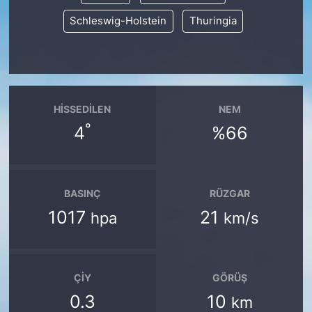
Schleswig-Holstein
Thuringia
HISSEDILEN
NEM
°
4
%66
BASINÇ
RÜZGAR
1017
21
hpa
km/s
ÇIY
GÖRÜŞ
0.3
10
km