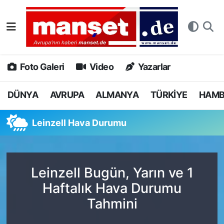
DÜNYA
Nöbetçi Eczaneler
AVRUPA
Hava Durumu
Foto Galeri
Video
Yazarlar
ALMANYA
Namaz Vakitleri
DÜNYA
AVRUPA
ALMANYA
TÜRKİYE
HAM
TÜRKİYE
Trafik Durumu
Leinzell Hava Durumu
HAMBURG
Puan Durumu ve Fikstür
SPOR
Tüm Manşetler
Leinzell Bugün, Yarın ve 1
Haftalık Hava Durumu
DEUTSCH
Son Dakika Haberleri
Tahmini
EKONOMİ
Haber Arşivi