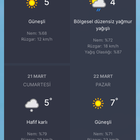
5
4
Güneşli
Bölgesel düzensiz yağmur
yağışlı
Nem: %68
Rüzgar: 12 km/h
Nem: %72
Rüzgar: 18 km/h
Yağış Olasılığı: %87
21 MART
22 MART
CUMARTESI
PAZAR
°
°
5
7
Hafif karlı
Güneşli
Nem: %79
Nem: %71
Rüzgar: 29 km/h
Rüzgar: 23 km/h