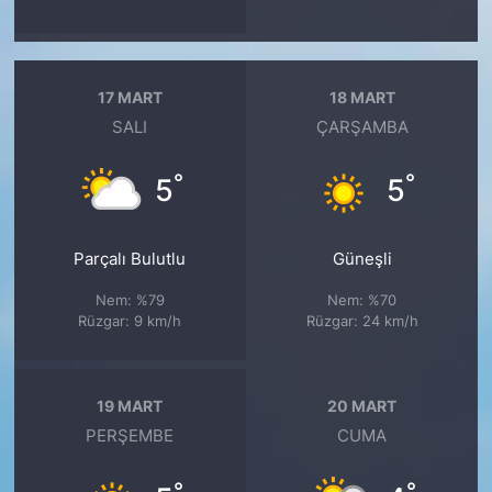
17 MART
18 MART
SALI
ÇARŞAMBA
°
°
5
5
Parçalı Bulutlu
Güneşli
Nem: %79
Nem: %70
Rüzgar: 9 km/h
Rüzgar: 24 km/h
19 MART
20 MART
PERŞEMBE
CUMA
°
°