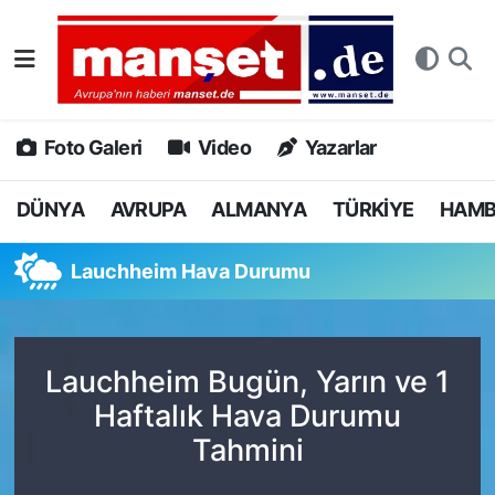
DÜNYA
Nöbetçi Eczaneler
AVRUPA
Hava Durumu
Foto Galeri
Video
Yazarlar
ALMANYA
Namaz Vakitleri
DÜNYA
AVRUPA
ALMANYA
TÜRKİYE
HAM
TÜRKİYE
Trafik Durumu
Lauchheim Hava Durumu
HAMBURG
Puan Durumu ve Fikstür
SPOR
Tüm Manşetler
Lauchheim Bugün, Yarın ve 1
Haftalık Hava Durumu
DEUTSCH
Son Dakika Haberleri
Tahmini
EKONOMİ
Haber Arşivi