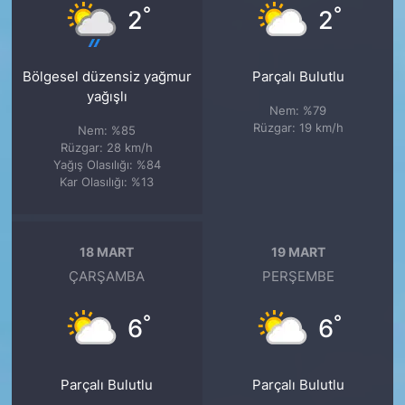
°
°
2
2
Bölgesel düzensiz yağmur
Parçalı Bulutlu
yağışlı
Nem: %79
Rüzgar: 19 km/h
Nem: %85
Rüzgar: 28 km/h
Yağış Olasılığı: %84
Kar Olasılığı: %13
18 MART
19 MART
ÇARŞAMBA
PERŞEMBE
°
°
6
6
Parçalı Bulutlu
Parçalı Bulutlu