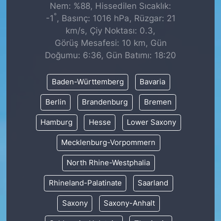
Nem: %88, Hissedilen Sıcaklık:
°
-1
, Basınç: 1016 hPa, Rüzgar: 21
km/s, Çiy Noktası: 0.3,
Görüş Mesafesi: 10 km, Gün
Doğumu: 6:36, Gün Batımı: 18:20
Baden-Württemberg
Bavaria
Berlin
Brandenburg
Bremen
Hamburg
Hesse
Lower Saxony
Mecklenburg-Vorpommern
North Rhine-Westphalia
Rhineland-Palatinate
Saarland
Saxony
Saxony-Anhalt