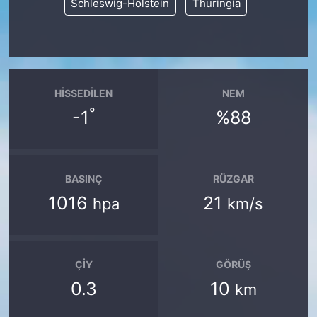
Schleswig-Holstein
Thuringia
HISSEDILEN
NEM
°
-1
%88
BASINÇ
RÜZGAR
1016
21
hpa
km/s
ÇIY
GÖRÜŞ
0.3
10
km