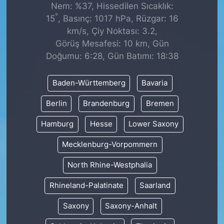
Nem: %37, Hissedilen Sıcaklık:
°
15
, Basınç: 1017 hPa, Rüzgar: 16
km/s, Çiy Noktası: 3.2,
Görüş Mesafesi: 10 km, Gün
Doğumu: 6:28, Gün Batımı: 18:38
Baden-Württemberg
Bavaria
Berlin
Brandenburg
Bremen
Hamburg
Hesse
Lower Saxony
Mecklenburg-Vorpommern
North Rhine-Westphalia
Rhineland-Palatinate
Saarland
Saxony
Saxony-Anhalt