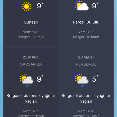
°
°
9
9
Güneşli
Parçalı Bulutlu
Nem: %62
Nem: %65
Rüzgar: 10 km/h
Rüzgar: 18 km/h
25 MART
26 MART
ÇARŞAMBA
PERŞEMBE
°
°
9
5
Bölgesel düzensiz yağmur
Bölgesel düzensiz yağmur
yağışlı
yağışlı
Nem: %72
Nem: %78
Rüzgar: 27 km/h
Rüzgar: 26 km/h