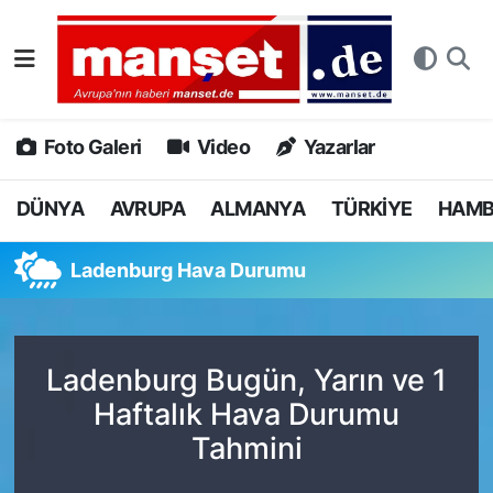
DÜNYA
Nöbetçi Eczaneler
AVRUPA
Hava Durumu
Foto Galeri
Video
Yazarlar
ALMANYA
Namaz Vakitleri
DÜNYA
AVRUPA
ALMANYA
TÜRKİYE
HAM
TÜRKİYE
Trafik Durumu
Ladenburg Hava Durumu
HAMBURG
Puan Durumu ve Fikstür
SPOR
Tüm Manşetler
Ladenburg Bugün, Yarın ve 1
Haftalık Hava Durumu
DEUTSCH
Son Dakika Haberleri
Tahmini
EKONOMİ
Haber Arşivi