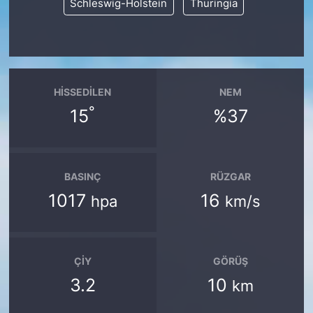
Schleswig-Holstein
Thuringia
HISSEDILEN
NEM
°
15
%37
BASINÇ
RÜZGAR
1017
16
hpa
km/s
ÇIY
GÖRÜŞ
3.2
10
km