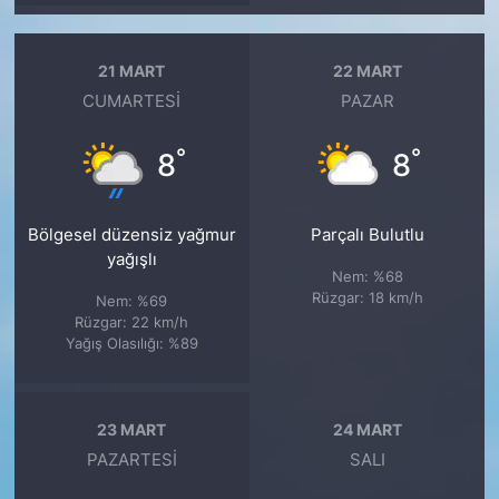
21 MART
22 MART
CUMARTESI
PAZAR
°
°
8
8
Bölgesel düzensiz yağmur
Parçalı Bulutlu
yağışlı
Nem: %68
Rüzgar: 18 km/h
Nem: %69
Rüzgar: 22 km/h
Yağış Olasılığı: %89
23 MART
24 MART
PAZARTESI
SALI