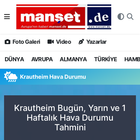
DÜNYA
Nöbetçi Eczaneler
AVRUPA
Hava Durumu
Foto Galeri
Video
Yazarlar
ALMANYA
Namaz Vakitleri
DÜNYA
AVRUPA
ALMANYA
TÜRKİYE
HAM
TÜRKİYE
Trafik Durumu
Krautheim Hava Durumu
HAMBURG
Puan Durumu ve Fikstür
SPOR
Tüm Manşetler
Krautheim Bugün, Yarın ve 1
Haftalık Hava Durumu
DEUTSCH
Son Dakika Haberleri
Tahmini
EKONOMİ
Haber Arşivi