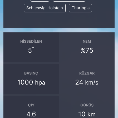
Schleswig-Holstein
Thuringia
HISSEDILEN
NEM
°
5
%75
BASINÇ
RÜZGAR
1000
24
hpa
km/s
ÇIY
GÖRÜŞ
4.6
10
km