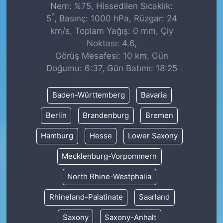
Nem: %75, Hissedilen Sıcaklık:
°
5
, Basınç: 1000 hPa, Rüzgar: 24
km/s, Toplam Yağış: 0 mm, Çiy
Noktası: 4.6,
Görüş Mesafesi: 10 km, Gün
Doğumu: 6:37, Gün Batımı: 18:25
Baden-Württemberg
Bavaria
Berlin
Brandenburg
Bremen
Hamburg
Hesse
Lower Saxony
Mecklenburg-Vorpommern
North Rhine-Westphalia
Rhineland-Palatinate
Saarland
Saxony
Saxony-Anhalt