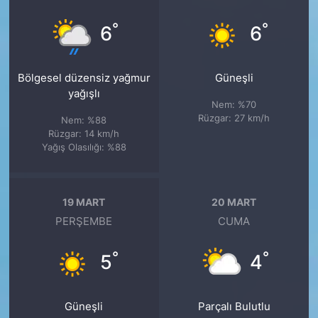
°
°
6
6
Bölgesel düzensiz yağmur
Güneşli
yağışlı
Nem: %70
Rüzgar: 27 km/h
Nem: %88
Rüzgar: 14 km/h
Yağış Olasılığı: %88
19 MART
20 MART
PERŞEMBE
CUMA
°
°
5
4
Güneşli
Parçalı Bulutlu