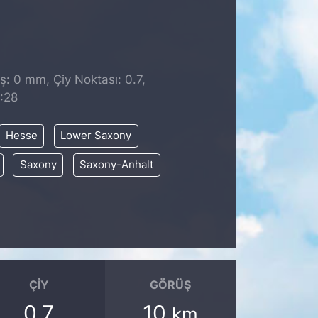
̧: 0 mm, Çiy Noktası: 0.7,
:28
Hesse
Lower Saxony
Saxony
Saxony-Anhalt
ÇIY
GÖRÜŞ
0.7
10
km