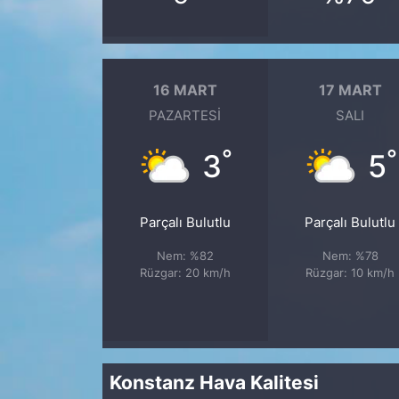
16 MART
17 MART
PAZARTESI
SALI
°
°
3
5
Parçalı Bulutlu
Parçalı Bulutlu
Nem: %82
Nem: %78
Rüzgar: 20 km/h
Rüzgar: 10 km/h
Konstanz Hava Kalitesi