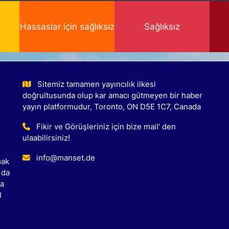
Hassaslar için sağlıksız
Sağlıksız
Sitemiz tamamen yayıncılık ilkesi
doğrultusunda olup kar amacı gütmeyen bir haber
yayın platformudur, Toronto, ON D5E 1C7, Canada
Fikir ve Görüşleriniz için bize mail' den
ulaabilirsiniz!
info@manset.de
mak
 da
ca
l