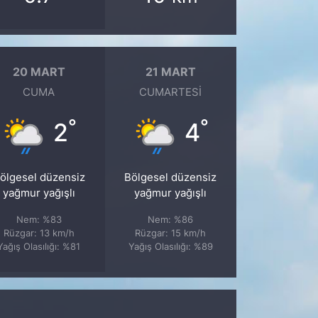
20 MART
21 MART
CUMA
CUMARTESI
°
°
2
4
ölgesel düzensiz
Bölgesel düzensiz
yağmur yağışlı
yağmur yağışlı
Nem: %83
Nem: %86
Rüzgar: 13 km/h
Rüzgar: 15 km/h
Yağış Olasılığı: %81
Yağış Olasılığı: %89