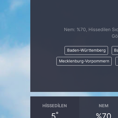
SİYASET
SAĞLIK
Nem: %70, Hissedilen Sıca
Gö
Baden-Württemberg
Ba
Mecklenburg-Vorpommern
HISSEDILEN
NEM
°
5
%70