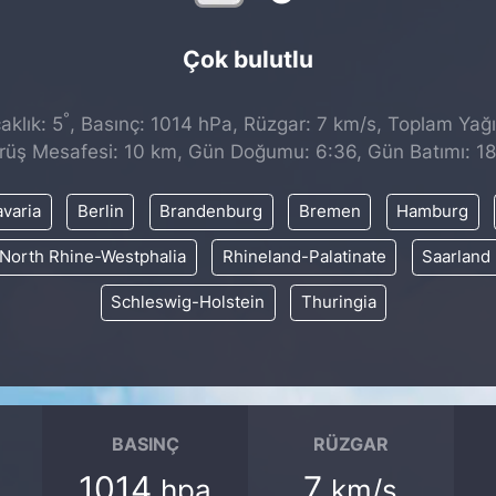
Çok bulutlu
°
klık: 5
, Basınç: 1014 hPa, Rüzgar: 7 km/s, Toplam Yağıs
rüş Mesafesi: 10 km, Gün Doğumu: 6:36, Gün Batımı: 18
varia
Berlin
Brandenburg
Bremen
Hamburg
North Rhine-Westphalia
Rhineland-Palatinate
Saarland
Schleswig-Holstein
Thuringia
BASINÇ
RÜZGAR
1014
7
hpa
km/s