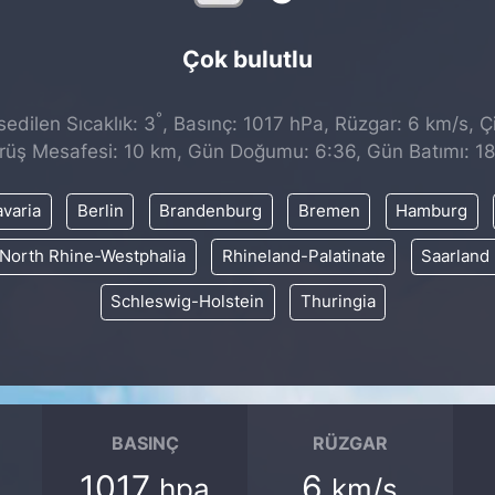
Çok bulutlu
°
edilen Sıcaklık: 3
, Basınç: 1017 hPa, Rüzgar: 6 km/s, Çi
rüş Mesafesi: 10 km, Gün Doğumu: 6:36, Gün Batımı: 18
varia
Berlin
Brandenburg
Bremen
Hamburg
North Rhine-Westphalia
Rhineland-Palatinate
Saarland
Schleswig-Holstein
Thuringia
BASINÇ
RÜZGAR
1017
6
hpa
km/s