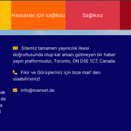
Hassaslar için sağlıksız
Sağlıksız
Sitemiz tamamen yayıncılık ilkesi
doğrultusunda olup kar amacı gütmeyen bir haber
yayın platformudur, Toronto, ON D5E 1C7, Canada
Fikir ve Görüşleriniz için bize mail' den
ulaabilirsiniz!
info@manset.de
mak
 da
ca
l