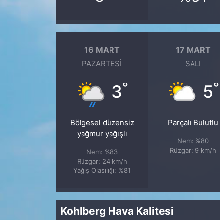
16 MART
17 MART
PAZARTESI
SALI
°
°
3
5
Bölgesel düzensiz
Parçalı Bulutlu
yağmur yağışlı
Nem: %80
Rüzgar: 9 km/h
Nem: %83
Rüzgar: 24 km/h
Yağış Olasılığı: %81
Kohlberg Hava Kalitesi