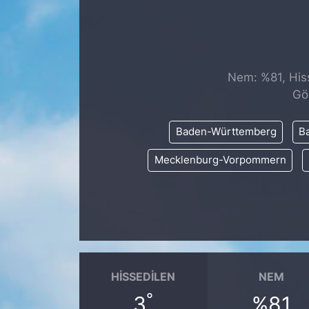
SİYASET
SAĞLIK
Nem: %81, Hiss
Gö
Baden-Württemberg
Ba
Mecklenburg-Vorpommern
HISSEDILEN
NEM
°
3
%81