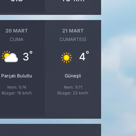
20 MART
21 MART
CUMA
CUMARTESI
°
°
3
4
Parçalı Bulutlu
Güneşli
Nem: %74
Nem: %71
Rüzgar: 16 km/h
Rüzgar: 22 km/h