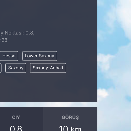
y Noktası: 0.8,
:28
Hesse
Lower Saxony
Saxony
Saxony-Anhalt
ÇIY
GÖRÜŞ
0.8
10
km