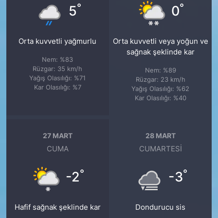
°
°
5
0
Orta kuvvetli yağmurlu
Orta kuvvetli veya yoğun ve
sağnak şeklinde kar
Nem: %83
Rüzgar: 35 km/h
Nem: %89
Yağış Olasılığı: %71
Rüzgar: 23 km/h
Kar Olasılığı: %7
Yağış Olasılığı: %62
Kar Olasılığı: %40
27 MART
28 MART
CUMA
CUMARTESI
°
°
-2
-3
Hafif sağnak şeklinde kar
Dondurucu sis