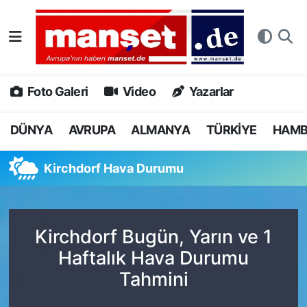
DÜNYA
Nöbetçi Eczaneler
AVRUPA
Hava Durumu
Foto Galeri
Video
Yazarlar
ALMANYA
Namaz Vakitleri
DÜNYA
AVRUPA
ALMANYA
TÜRKİYE
HAM
TÜRKİYE
Trafik Durumu
Kirchdorf Hava Durumu
HAMBURG
Puan Durumu ve Fikstür
SPOR
Tüm Manşetler
Kirchdorf Bugün, Yarın ve 1
Haftalık Hava Durumu
DEUTSCH
Son Dakika Haberleri
Tahmini
EKONOMİ
Haber Arşivi