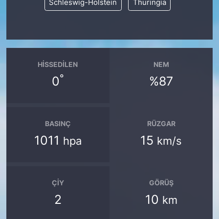
Schleswig-Holstein
Thuringia
HISSEDILEN
NEM
°
0
%87
BASINÇ
RÜZGAR
1011
15
hpa
km/s
ÇIY
GÖRÜŞ
2
10
km