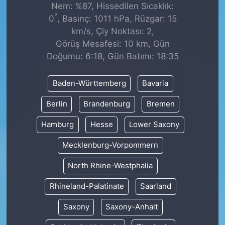
Nem: %87, Hissedilen Sıcaklık:
°
0
, Basınç: 1011 hPa, Rüzgar: 15
km/s, Çiy Noktası: 2,
Görüş Mesafesi: 10 km, Gün
Doğumu: 6:18, Gün Batımı: 18:35
Baden-Württemberg
Bavaria
Berlin
Brandenburg
Bremen
Hamburg
Hesse
Lower Saxony
Mecklenburg-Vorpommern
North Rhine-Westphalia
Rhineland-Palatinate
Saarland
Saxony
Saxony-Anhalt