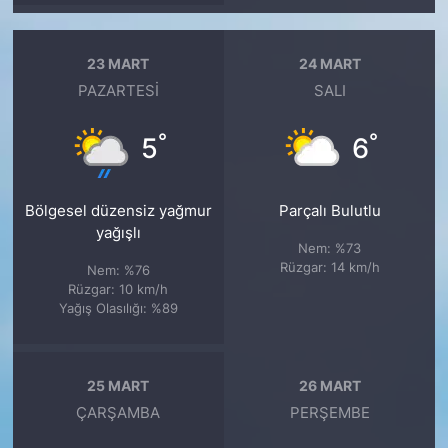
23 MART
24 MART
PAZARTESI
SALI
°
°
5
6
Bölgesel düzensiz yağmur
Parçalı Bulutlu
yağışlı
Nem: %73
Rüzgar: 14 km/h
Nem: %76
Rüzgar: 10 km/h
Yağış Olasılığı: %89
25 MART
26 MART
ÇARŞAMBA
PERŞEMBE