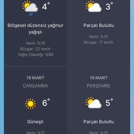
°
°
4
3
Bölgesel düzensiz yağmur
Parçalı Bulutlu
yağışlı
Nem: %72
Rüzgar: 17 km/h
Nem: %79
Rüzgar: 22 km/h
Yağış Olasılığı: %89
18 MART
19 MART
ÇARŞAMBA
PERŞEMBE
°
°
6
5
Güneşli
Parçalı Bulutlu
Nem: %71
Nem: %78