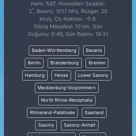
Nem: %87, Hissedilen Sıcaklık:
°
2
, Basınç: 1017 hPa, Rüzgar: 20
km/s, Çiy Noktası: -0.8,
Görüş Mesafesi: 10 km, Gün
Doğumu: 6:46, Gün Batımı: 18:31
Baden-Württemberg
Bavaria
Berlin
Brandenburg
Bremen
Hamburg
Hesse
Lower Saxony
Mecklenburg-Vorpommern
North Rhine-Westphalia
Rhineland-Palatinate
Saarland
Saxony
Saxony-Anhalt