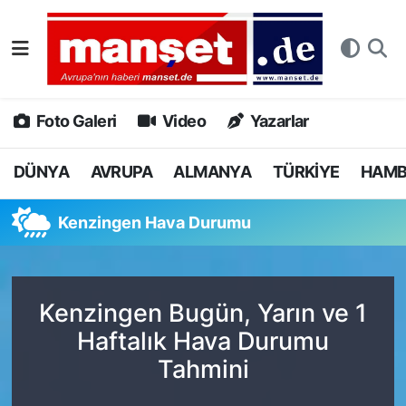
DÜNYA
Nöbetçi Eczaneler
AVRUPA
Hava Durumu
Foto Galeri
Video
Yazarlar
ALMANYA
Namaz Vakitleri
DÜNYA
AVRUPA
ALMANYA
TÜRKİYE
HAM
TÜRKİYE
Trafik Durumu
Kenzingen Hava Durumu
HAMBURG
Puan Durumu ve Fikstür
SPOR
Tüm Manşetler
Kenzingen Bugün, Yarın ve 1
Haftalık Hava Durumu
DEUTSCH
Son Dakika Haberleri
Tahmini
EKONOMİ
Haber Arşivi