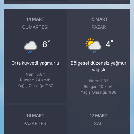
14 MART
15 MART
CUMARTESI
PAZAR
°
°
6
4
Orta kuvvetli yağmurlu
Bölgesel düzensiz yağmur
yağışlı
Nem: %84
Rüzgar: 24 km/h
Nem: %82
Yağış Olasılığı: %87
Rüzgar: 10 km/h
Yağış Olasılığı: %88
16 MART
17 MART
PAZARTESI
SALI