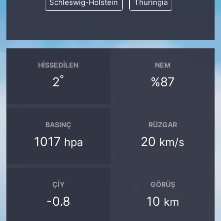
Schleswig-Holstein
Thuringia
HISSEDILEN
NEM
°
2
%87
BASINÇ
RÜZGAR
1017
20
hpa
km/s
ÇIY
GÖRÜŞ
-0.8
10
km