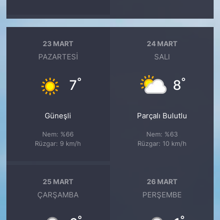
23 MART
24 MART
PAZARTESI
SALI
°
°
7
8
Güneşli
Parçalı Bulutlu
Nem: %66
Nem: %63
Rüzgar: 9 km/h
Rüzgar: 10 km/h
25 MART
26 MART
ÇARŞAMBA
PERŞEMBE
°
°