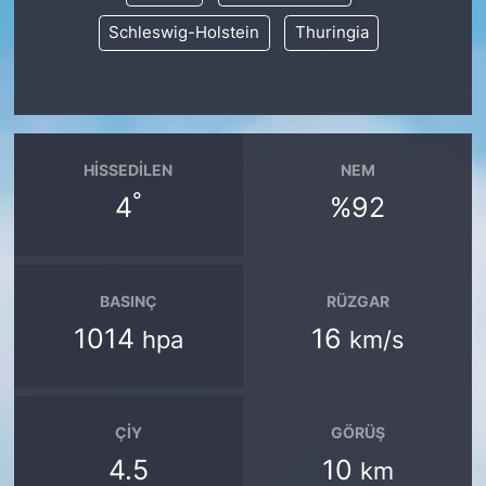
Schleswig-Holstein
Thuringia
HISSEDILEN
NEM
°
4
%92
BASINÇ
RÜZGAR
1014
16
hpa
km/s
ÇIY
GÖRÜŞ
4.5
10
km