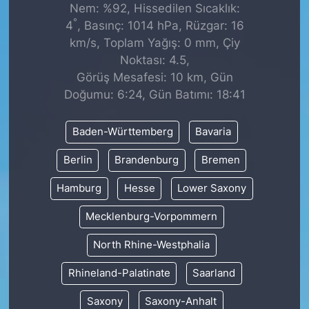
Nem: %92, Hissedilen Sıcaklık:
°
4
, Basınç: 1014 hPa, Rüzgar: 16
km/s, Toplam Yağış: 0 mm, Çiy
Noktası: 4.5,
Görüş Mesafesi: 10 km, Gün
Doğumu: 6:24, Gün Batımı: 18:41
Baden-Württemberg
Bavaria
Berlin
Brandenburg
Bremen
Hamburg
Hesse
Lower Saxony
Mecklenburg-Vorpommern
North Rhine-Westphalia
Rhineland-Palatinate
Saarland
Saxony
Saxony-Anhalt