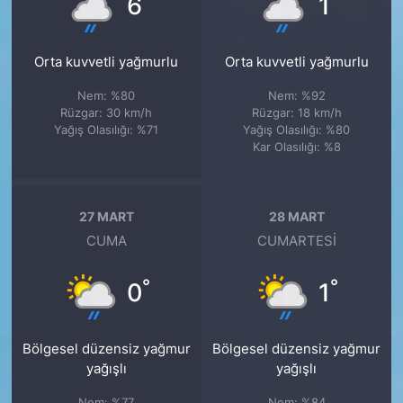
6
1
Orta kuvvetli yağmurlu
Orta kuvvetli yağmurlu
Nem: %80
Nem: %92
Rüzgar: 30 km/h
Rüzgar: 18 km/h
Yağış Olasılığı: %71
Yağış Olasılığı: %80
Kar Olasılığı: %8
27 MART
28 MART
CUMA
CUMARTESI
°
°
0
1
Bölgesel düzensiz yağmur
Bölgesel düzensiz yağmur
yağışlı
yağışlı
Nem: %77
Nem: %84