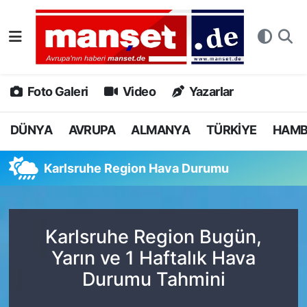
DÜNYA
Nöbetçi Eczaneler
AVRUPA
Hava Durumu
Foto Galeri
Video
Yazarlar
ALMANYA
Namaz Vakitleri
DÜNYA
AVRUPA
ALMANYA
TÜRKİYE
HAM
TÜRKİYE
Trafik Durumu
Karlsruhe Region Hava Durumu
HAMBURG
Puan Durumu ve Fikstür
SPOR
Tüm Manşetler
Karlsruhe Region Bugün,
Yarın ve 1 Haftalık Hava
DEUTSCH
Son Dakika Haberleri
Durumu Tahmini
EKONOMİ
Haber Arşivi