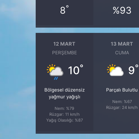
°
8
%93
12 MART
13 MART
PERŞEMBE
CUMA
°
°
10
9
Bölgesel düzensiz
Parçalı Bulutlu
yağmur yağışlı
Nem: %67
Rüzgar: 24 km/h
Nem: %79
Rüzgar: 11 km/h
Yağış Olasılığı: %87