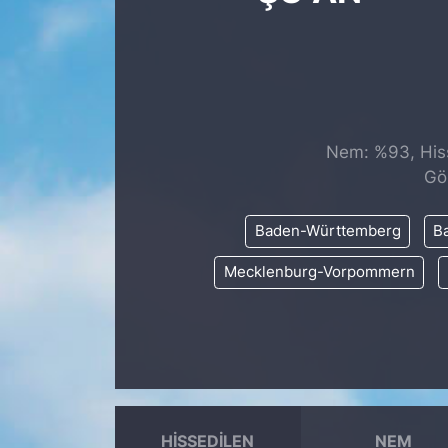
SİYASET
SAĞLIK
Nem: %93, Hiss
Gö
Baden-Württemberg
Ba
Mecklenburg-Vorpommern
HISSEDILEN
NEM