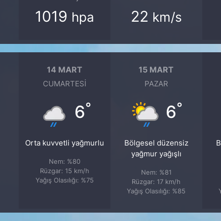
1019
22
hpa
km/s
14 MART
15 MART
CUMARTESI
PAZAR
°
°
6
6
Orta kuvvetli yağmurlu
Bölgesel düzensiz
B
yağmur yağışlı
Nem: %80
Rüzgar: 15 km/h
Nem: %81
Yağış Olasılığı: %75
Rüzgar: 17 km/h
Yağış Olasılığı: %85