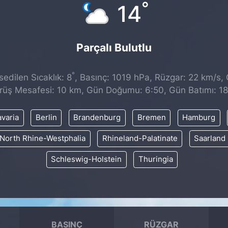
°
14
Parçalı Bulutlu
°
edilen Sıcaklık: 8
, Basınç: 1019 hPa, Rüzgar: 22 km/s, Ç
rüş Mesafesi: 10 km, Gün Doğumu: 6:50, Gün Batımı: 18
varia
Berlin
Brandenburg
Bremen
Hamburg
North Rhine-Westphalia
Rhineland-Palatinate
Saarland
Schleswig-Holstein
Thuringia
BASINÇ
RÜZGAR