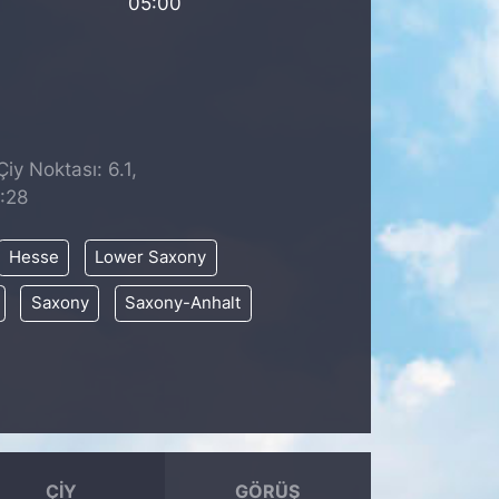
05:00
iy Noktası: 6.1,
:28
Hesse
Lower Saxony
Saxony
Saxony-Anhalt
ÇIY
GÖRÜŞ