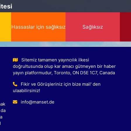
tesi
Hassaslar için sağlıksız
Sağlıksız
Sitemiz tamamen yayıncılık ilkesi
doğrultusunda olup kar amacı gütmeyen bir haber
yayın platformudur, Toronto, ON D5E 1C7, Canada
Fikir ve Görüşleriniz için bize mail' den
ulaabilirsiniz!
info@manset.de
mak
 da
ca
l