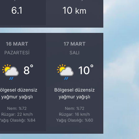
6.1
10
km
16 MART
17 MART
PAZARTESI
SALI
°
°
8
10
ölgesel düzensiz
Bölgesel düzensiz
yağmur yağışlı
yağmur yağışlı
Nem: %72
Nem: %72
Rüzgar: 22 km/h
Rüzgar: 16 km/h
Yağış Olasılığı: %84
Yağış Olasılığı: %60