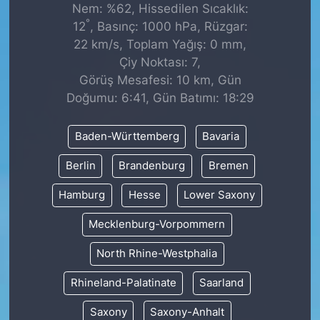
Nem: %62, Hissedilen Sıcaklık:
°
12
, Basınç: 1000 hPa, Rüzgar:
22 km/s, Toplam Yağış: 0 mm,
Çiy Noktası: 7,
Görüş Mesafesi: 10 km, Gün
Doğumu: 6:41, Gün Batımı: 18:29
Baden-Württemberg
Bavaria
Berlin
Brandenburg
Bremen
Hamburg
Hesse
Lower Saxony
Mecklenburg-Vorpommern
North Rhine-Westphalia
Rhineland-Palatinate
Saarland
Saxony
Saxony-Anhalt