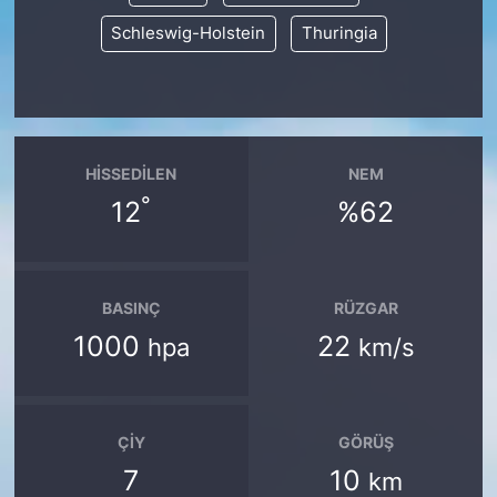
Schleswig-Holstein
Thuringia
HISSEDILEN
NEM
°
12
%62
BASINÇ
RÜZGAR
1000
22
hpa
km/s
ÇIY
GÖRÜŞ
7
10
km