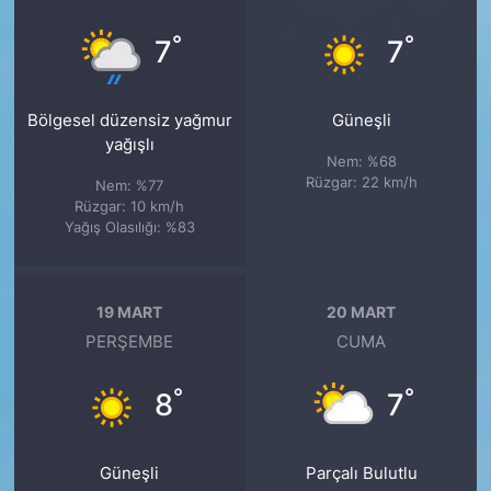
°
°
7
7
Bölgesel düzensiz yağmur
Güneşli
yağışlı
Nem: %68
Rüzgar: 22 km/h
Nem: %77
Rüzgar: 10 km/h
Yağış Olasılığı: %83
19 MART
20 MART
PERŞEMBE
CUMA
°
°
8
7
Güneşli
Parçalı Bulutlu