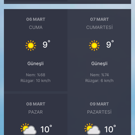
06 MART
07 MART
CUMA
CUMARTESI
°
°
9
9
Güneşli
Güneşli
Nem: %68
Nem: %74
Rüzgar: 10 km/h
Rüzgar: 6 km/h
08 MART
09 MART
PAZAR
PAZARTESI
°
°
10
10