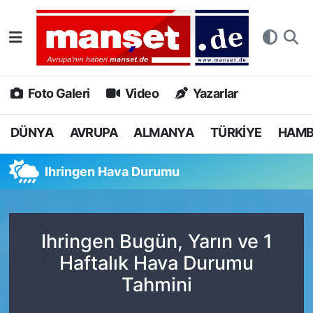
DÜNYA
Nöbetçi Eczaneler
AVRUPA
Hava Durumu
Foto Galeri
Video
Yazarlar
ALMANYA
Namaz Vakitleri
DÜNYA
AVRUPA
ALMANYA
TÜRKİYE
HAM
TÜRKİYE
Trafik Durumu
Ihringen Hava Durumu
HAMBURG
Puan Durumu ve Fikstür
SPOR
Tüm Manşetler
Ihringen Bugün, Yarın ve 1
Haftalık Hava Durumu
DEUTSCH
Son Dakika Haberleri
Tahmini
EKONOMİ
Haber Arşivi