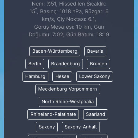
Nem: %51, Hissedilen Sıcaklık:
°
15
, Basınç: 1018 hPa, Rüzgar: 6
km/s, Çiy Noktası: 6.1,
Görüş Mesafesi: 10 km, Gün
Doğumu: 7:02, Gün Batımı: 18:19
Baden-Württemberg
Bavaria
Berlin
Brandenburg
Bremen
Hamburg
Hesse
Lower Saxony
Mecklenburg-Vorpommern
North Rhine-Westphalia
Rhineland-Palatinate
Saarland
Saxony
Saxony-Anhalt