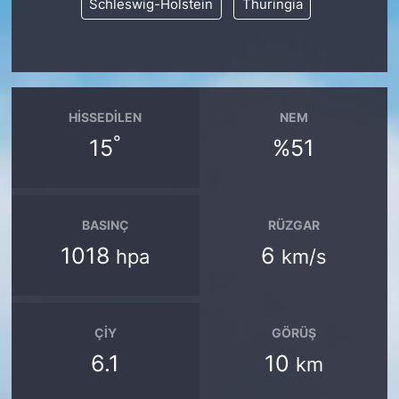
Schleswig-Holstein
Thuringia
HISSEDILEN
NEM
°
15
%51
BASINÇ
RÜZGAR
1018
6
hpa
km/s
ÇIY
GÖRÜŞ
6.1
10
km